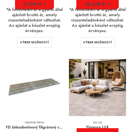
7.490
Ft
10.490
Ft
*A feltüntetett ár a gyártó által
*A feltüntetett ár a gyártó által
ajánlott bruttó ár, amely
ajánlott bruttó ár, amely
viszonteladónként változhat.
viszonteladónként változhat.
Az ajánlat a készlet erejéig
Az ajánlat a készlet erejéig
érvényes.
érvényes.
VÝBER MOŽNOSTÍ
VÝBER MOŽNOSTÍ
STROPNÉ PRVKY
VIA LUX
FD železobetónový filigránový stropný prvok
Florence LUX