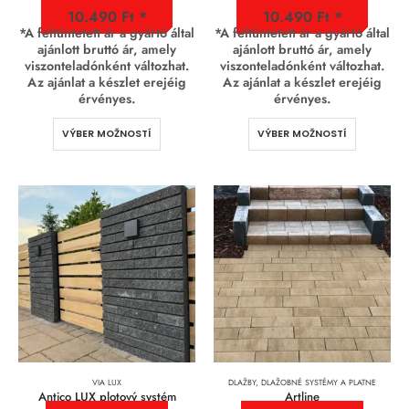
10.490
Ft
10.490
Ft
*A feltüntetett ár a gyártó által
*A feltüntetett ár a gyártó által
ajánlott bruttó ár, amely
ajánlott bruttó ár, amely
viszonteladónként változhat.
viszonteladónként változhat.
Az ajánlat a készlet erejéig
Az ajánlat a készlet erejéig
érvényes.
érvényes.
VÝBER MOŽNOSTÍ
VÝBER MOŽNOSTÍ
VIA LUX
DLAŽBY, DLAŽOBNÉ SYSTÉMY A PLATNE
Antico LUX plotový systém
Artline