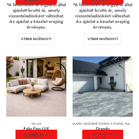
*A feltüntetett ár a gyártó által
*A feltüntetett ár a gyártó által
ajánlott bruttó ár, amely
ajánlott bruttó ár, amely
viszonteladónként változhat.
viszonteladónként változhat.
Az ajánlat a készlet erejéig
Az ajánlat a készlet erejéig
érvényes.
érvényes.
VÝBER MOŽNOSTÍ
VÝBER MOŽNOSTÍ
VIA LUX
DLAŽBY, DLAŽOBNÉ SYSTÉMY A PLATNE
,
HLADKÉ JEMNOZRNNÉ DLAŽBY
Folio Fino LUX
Grando
3.990
Ft
10.990
Ft
–