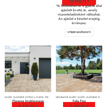
19.990
Ft
*A feltüntetett ár a gyártó által
ajánlott bruttó ár, amely
viszonteladónként változhat.
Az ajánlat a készlet erejéig
érvényes.
VÝBER MOŽNOSTÍ
DLAŽBY, DLAŽOBNÉ SYSTÉMY A PLATNE
,
ŠTRUKTÚROVANÉ DLAŽBY
DEKORAČNÉ DLAŽBY
,
DLAŽBY, DLAŽOBNÉ SYSTÉMY A PLATNE
Florence štruktúrovaná
Folio Fino
8.550
Ft
1.495
Ft