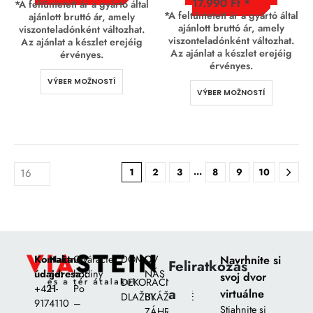
17.990
Ft
*A feltüntetett ár a gyártó által
*A feltüntetett ár a gyártó által
ajánlott bruttó ár, amely
ajánlott bruttó ár, amely
viszonteladónként változhat.
viszonteladónként változhat.
Az ajánlat a készlet erejéig
Az ajánlat a készlet erejéig
érvényes.
érvényes.
VÝBER MOŽNOSTÍ
VÝBER MOŽNOSTÍ
…
1
2
3
8
9
10
Kontaktné
Naša
Otváracie
DOMOV
O
Navrhnite si
Feliratkozás
údaje:
adresa::
hodiny
NÁS
svoj dvor
DEKORAČNÉ
+421
H-
Po
a
virtuálne
DLAŽBY
UKÁŽKOVÉ
917
4110
–
Stiahnite si
ZÁHRADY