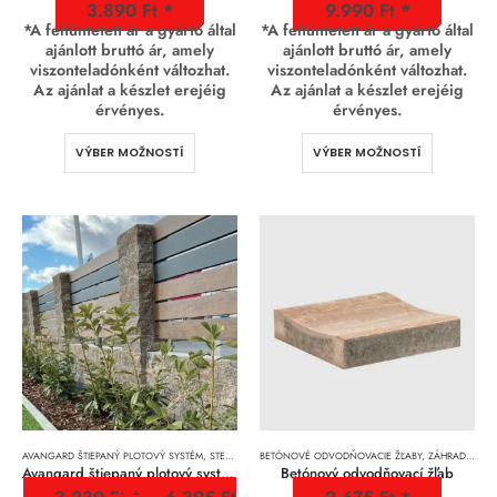
3.890
Ft
9.990
Ft
*A feltüntetett ár a gyártó által
*A feltüntetett ár a gyártó által
ajánlott bruttó ár, amely
ajánlott bruttó ár, amely
viszonteladónként változhat.
viszonteladónként változhat.
Az ajánlat a készlet erejéig
Az ajánlat a készlet erejéig
érvényes.
érvényes.
VÝBER MOŽNOSTÍ
VÝBER MOŽNOSTÍ
AVANGARD ŠTIEPANÝ PLOTOVÝ SYSTÉM
,
STENY, PLOTOVÉ SYSTÉMY
BETÓNOVÉ ODVODŇOVACIE ŽĽABY
,
ZÁHRADNÉ DOPLNKY
Avangard štiepaný plotový systém
Betónový odvodňovací žľab