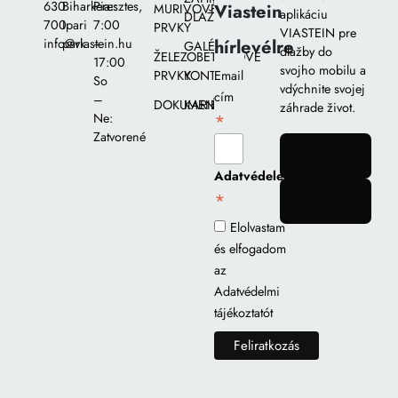
630
Biharkeresztes,
Pia::
Viastein
MURIVOVÉ
aplikáciu
DLAŽIEB
700
Ipari
7:00
PRVKY
VIASTEIN pre
hírlevélre
info@viastein.hu
park
–
GALÉRIA
dlažby do
ŽELEZOBETÓNOVÉ
17:00
svojho mobilu a
PRVKY
KONTAKT
Email
So
vdýchnite svojej
cím
–
DOKUMENTY
KARIÉRA
záhrade život.
*
Ne:
Zatvorené
gomb
Adatvédelem
*
gomb
Elolvastam
és elfogadom
az
Adatvédelmi
tájékoztatót