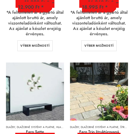
11.890
Ft
–
16.260
Ft
–
12.900
Ft
18.995
Ft
*A feltüntetett ár a gyártó által
*A feltüntetett ár a gyártó által
ajánlott bruttó ár, amely
ajánlott bruttó ár, amely
viszonteladónként változhat.
viszonteladónként változhat.
Az ajánlat a készlet erejéig
Az ajánlat a készlet erejéig
érvényes.
érvényes.
VÝBER MOŽNOSTÍ
VÝBER MOŽNOSTÍ
DLAŽBY, DLAŽOBNÉ SYSTÉMY A PLATNE
,
HLADKÉ JEMNOZRNNÉ DLAŽBY
DLAŽBY, DLAŽOBNÉ SYSTÉMY A PLATNE
,
ŠTRUKTÚROVANÉ DLAŽBY
Faro Sette
Faro Trio štruktúrovaná