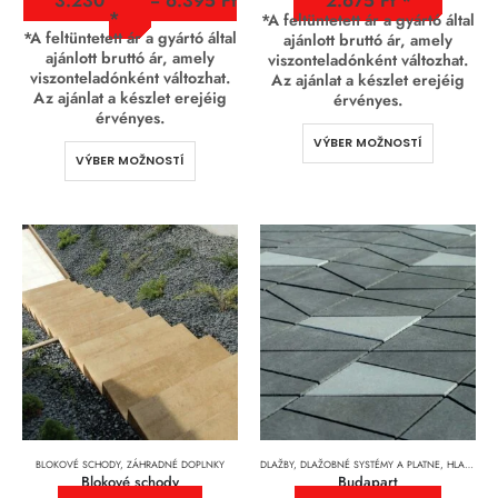
3.230
Ft
–
6.395
Ft
2.675
Ft
*A feltüntetett ár a gyártó által
*A feltüntetett ár a gyártó által
ajánlott bruttó ár, amely
ajánlott bruttó ár, amely
viszonteladónként változhat.
viszonteladónként változhat.
Az ajánlat a készlet erejéig
Az ajánlat a készlet erejéig
érvényes.
érvényes.
VÝBER MOŽNOSTÍ
VÝBER MOŽNOSTÍ
BLOKOVÉ SCHODY
,
ZÁHRADNÉ DOPLNKY
DLAŽBY, DLAŽOBNÉ SYSTÉMY A PLATNE
,
HLADKÉ JEMNOZRNNÉ DLAŽBY
Blokové schody
Budapart