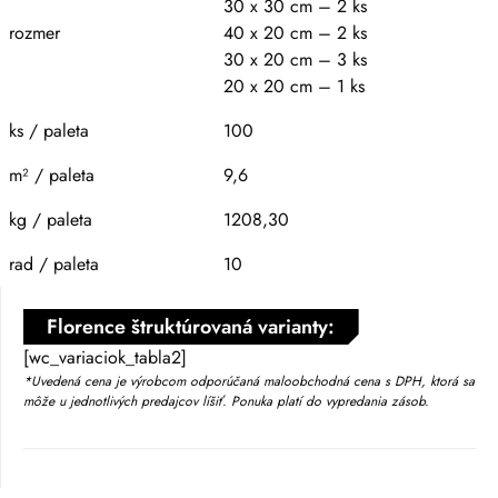
30 x 30 cm – 2 ks
rozmer
40 x 20 cm – 2 ks
30 x 20 cm – 3 ks
20 x 20 cm – 1 ks
ks / paleta
100
m² / paleta
9,6
kg / paleta
1208,30
rad / paleta
10
Florence štruktúrovaná varianty:
[wc_variaciok_tabla2]
*Uvedená cena je výrobcom odporúčaná maloobchodná cena s DPH, ktorá sa
môže u jednotlivých predajcov líšiť. Ponuka platí do vypredania zásob.