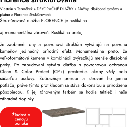
Viastein
»
Termékek
»
DEKORAČNÉ DLAŽBY
»
Dlažby, dlažobné systémy a
platne
»
Florence štruktúrovaná
Štruktúrovaná dlažba FLORENCE je rustikálna
aj monumentálna zároveň. Rustikálna preto,
že zaoblené rohy a povrchová štruktúra vytvárajú na povrchu
kameňov jedinečný prírodný efekt. Monumentálna preto, že
veľkoformátové kamene v kombinácii zvýrazňujú menšie dlažobné
prvky. Po zabudovaní vytvára dlažba s povrchovou ochranou
Clean & Color Protect (CP+) prostredie, akoby vždy bola
súčasťou budovy. Zdôrazňuje priestor a zároveň ho jemne
potláča; práve týmto protikladom sa stáva dokonalou a prirodzene
pôsobiacou. K jej tónovaným farbám sa hodia taktiež i naše
záhradné doplnky.
Žiadosť o
cenovú
ponuku