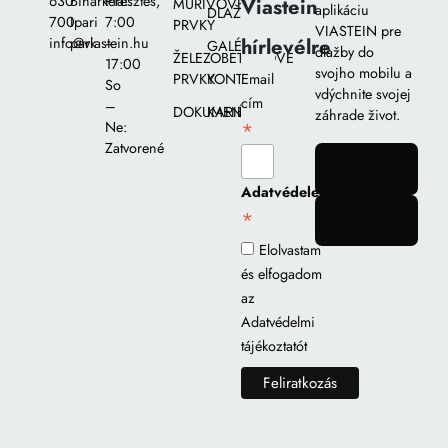
630
Biharkeresztes,
Pia::
Viastein
MURIVOVÉ
aplikáciu
DLAŽIEB
700
Ipari
7:00
PRVKY
VIASTEIN pre
hírlevélre
info@viastein.hu
park
–
GALÉRIA
dlažby do
ŽELEZOBETÓNOVÉ
17:00
svojho mobilu a
PRVKY
KONTAKT
Email
So
vdýchnite svojej
cím
–
DOKUMENTY
KARIÉRA
záhrade život.
*
Ne:
Zatvorené
gomb
Adatvédelem
*
gomb
Elolvastam
és elfogadom
az
Adatvédelmi
tájékoztatót