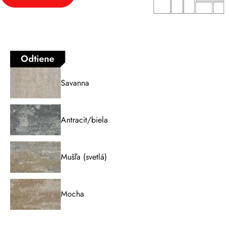
Odtiene
Savanna
Antracit/biela
Mušľa (svetlá)
Mocha