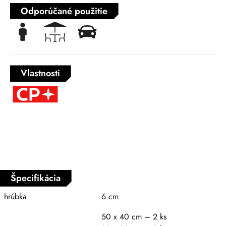
Odporúčané použitie
Vlastnosti
Špecifikácia
hrúbka
6 cm
50 x 40 cm – 2 ks