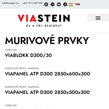
info@viastein.hu
+421 917 630 700
DEKORAČNÉ DLAŽBY
DOKUMENTY NA STIAHNU
UKÁŽKOVÉ ZÁHRADY DLAŽIEB
MURIVOVÉ PRVKY
VIABLOKK
VIABLOKK D300/30
MURIVOVÉ PRVKY
,
VIAPANEL
VIAPANEL ATP D300 2850x600x300
MURIVOVÉ PRVKY
,
VIAPANEL
VIAPANEL ATP D300 2850x500x300
VIABLOKK