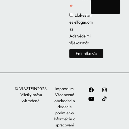
*
gomb
Elolvastam
és elfogadom
az
Adatvédelmi
tájékoztatót
© VIASTEIN2026.
Impressum
Všetky práva
Všeobecné
vyhradené.
obchodné a
dodacie
podmienky
Informácie o
spracovaní