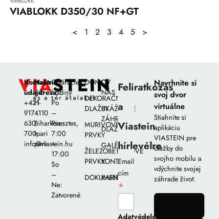
VIABLOKK
VIABLOKK D350/30 NF+GT
<
1
2
3
4
5
>
Kontaktné
Naša
Otváracie
DOMOV
O
Navrhnite si
Feliratkozás
údaje:
adresa::
hodiny
NÁS
svoj dvor
DEKORAČNÉ
+421
H-
Po
a
virtuálne
DLAŽBY
UKÁŽKOVÉ
917
4110
–
Stiahnite si
ZÁHRADY
630
Biharkeresztes,
Pia::
Viastein
MURIVOVÉ
aplikáciu
DLAŽIEB
700
Ipari
7:00
PRVKY
VIASTEIN pre
hírlevélre
info@viastein.hu
park
–
GALÉRIA
dlažby do
ŽELEZOBETÓNOVÉ
17:00
svojho mobilu a
PRVKY
KONTAKT
Email
So
vdýchnite svojej
cím
–
DOKUMENTY
KARIÉRA
záhrade život.
*
Ne:
Zatvorené
gomb
Adatvédelem