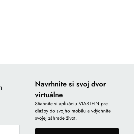
Navrhnite si svoj dvor
n
virtuálne
Stiahnite si aplikáciu VIASTEIN pre
dlažby do svojho mobilu a vdýchnite
svojej záhrade život.