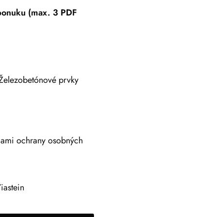
 ponuku (max. 3 PDF
Železobetónové prvky
adami ochrany osobných
iastein