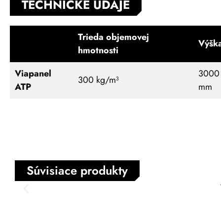
TECHNICKÉ ÚDAJE
Trieda objemovej
Výšk
hmotnosti
Viapanel
3000
300
kg/m³
ATP
mm
Súvisiace produkty