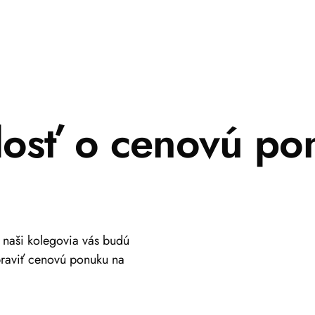
dosť o cenovú po
a naši kolegovia vás budú
praviť cenovú ponuku na
+421 917 630 700
info@viastein.hu