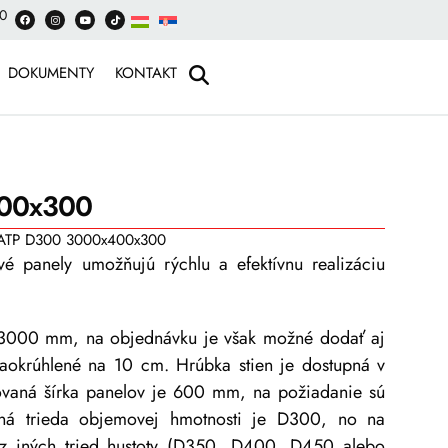
00
DOKUMENTY
KONTAKT
00x300
ATP D300 3000x400x300
é panely umožňujú rýchlu a efektívnu realizáciu
 3000 mm, na objednávku je však možné dodať aj
 zaokrúhlené na 10 cm. Hrúbka stien je dostupná v
vaná šírka panelov je 600 mm, na požiadanie sú
á trieda objemovej hmotnosti je D300, no na
 z iných tried hustoty (D350, D400, D450 alebo