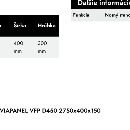
Ďalšie informáci
Funkcia
Nosný steno
a
Šírka
Hrúbka
400
300
mm
mm
VIAPANEL VFP D450 2750x400x150