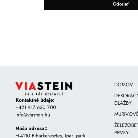
Odoslať
DOMOV
DEKORAČ
Kontaktné údaje:
DLAŽBY
+421 917 630 700
MURIVOVÉ
info@viastein.hu
ŽELEZOB
Naša adresa::
PRVKY
H-4110 Biharkeresztes, Ipari park