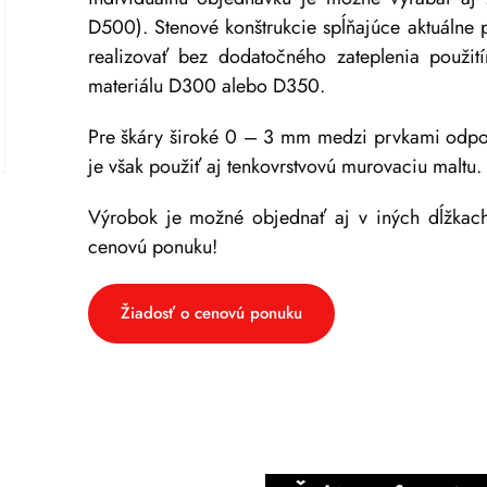
D500). Stenové konštrukcie spĺňajúce aktuálne 
realizovať bez dodatočného zateplenia pou
materiálu D300 alebo D350.
Pre škáry široké 0 – 3 mm medzi prvkami odp
je však použiť aj tenkovrstvovú murovaciu maltu.
Výrobok je možné objednať aj v iných dĺžkach
cenovú ponuku!
Žiadosť o cenovú ponuku