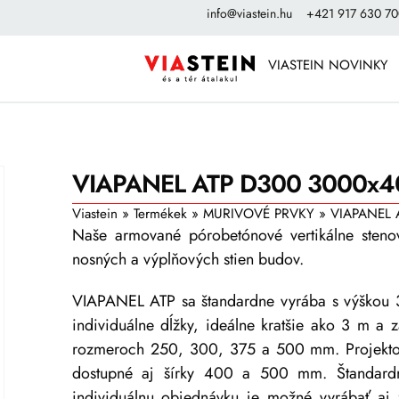
info@viastein.hu
+421 917 630 7
VIASTEIN NOVINKY
VIAPANEL ATP D300 3000x4
Viastein
»
Termékek
»
MURIVOVÉ PRVKY
»
VIAPANEL 
Naše armované pórobetónové vertikálne stenov
nosných a výplňových stien budov.
VIAPANEL ATP sa štandardne vyrába s výškou
individuálne dĺžky, ideálne kratšie ako 3 m a
rozmeroch 250, 300, 375 a 500 mm. Projekto
dostupné aj šírky 400 a 500 mm. Štandardn
individuálnu objednávku je možné vyrábať aj