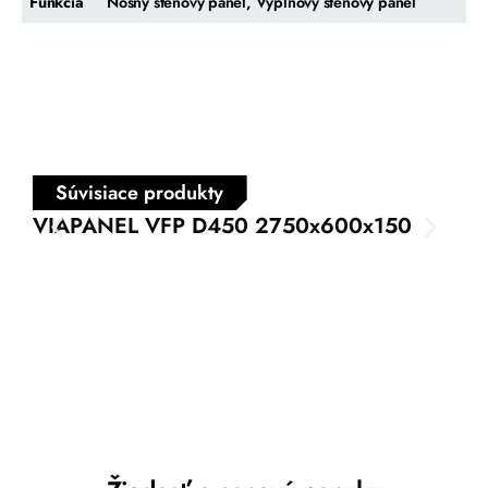
Funkcia
Nosný stenový panel, Výplňový stenový panel
Súvisiace produkty
VIAPANEL VFP D450 2750x600x150
VI