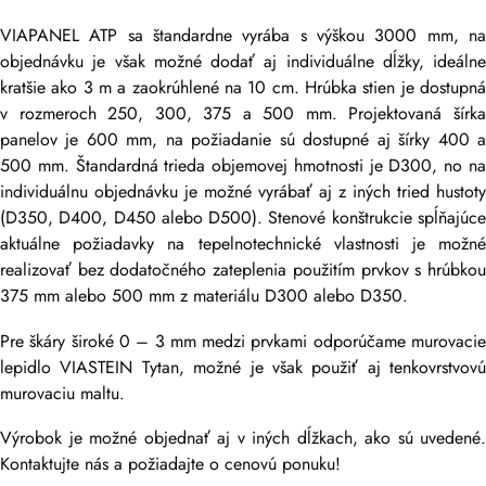
VIAPANEL ATP sa štandardne vyrába s výškou 3000 mm, na
objednávku je však možné dodať aj individuálne dĺžky, ideálne
kratšie ako 3 m a zaokrúhlené na 10 cm. Hrúbka stien je dostupná
v rozmeroch 250, 300, 375 a 500 mm. Projektovaná šírka
panelov je 600 mm, na požiadanie sú dostupné aj šírky 400 a
500 mm. Štandardná trieda objemovej hmotnosti je D300, no na
individuálnu objednávku je možné vyrábať aj z iných tried hustoty
(D350, D400, D450 alebo D500). Stenové konštrukcie spĺňajúce
aktuálne požiadavky na tepelnotechnické vlastnosti je možné
realizovať bez dodatočného zateplenia použitím prvkov s hrúbkou
375 mm alebo 500 mm z materiálu D300 alebo D350.
Pre škáry široké 0 – 3 mm medzi prvkami odporúčame murovacie
lepidlo VIASTEIN Tytan, možné je však použiť aj tenkovrstvovú
murovaciu maltu.
Výrobok je možné objednať aj v iných dĺžkach, ako sú uvedené.
Kontaktujte nás a požiadajte o cenovú ponuku!