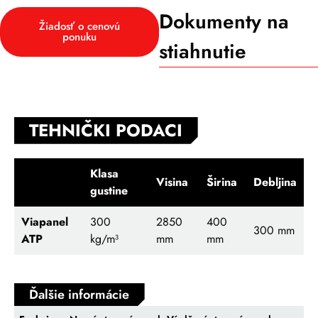
Dokumenty na
Žiadosť o cenovú
ponuku
stiahnutie
TEHNIČKI PODACI
Klasa
Visina
Širina
Debljina
gustine
Viapanel
300
2850
400
300 mm
ATP
kg/m³
mm
mm
Ďalšie informácie