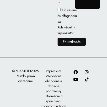
*
gomb
Elolvastam
és elfogadom
az
Adatvédelmi
tájékoztatót
© VIASTEIN2026.
Impressum
Všetky práva
Všeobecné
vyhradené.
obchodné a
dodacie
podmienky
Informácie o
spracovaní
osobných údajov