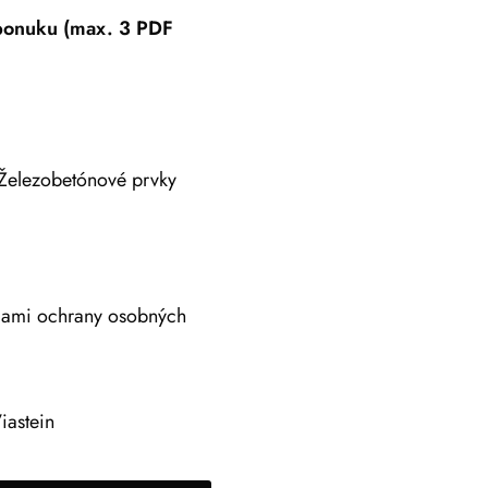
 ponuku (max. 3 PDF
Železobetónové prvky
adami ochrany osobných
iastein