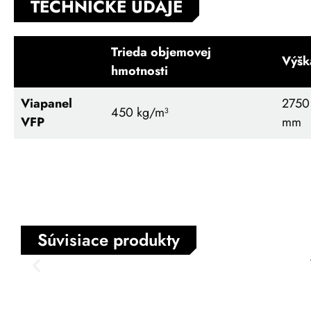
TECHNICKÉ ÚDAJE
Trieda objemovej
Výšk
hmotnosti
Viapanel
2750
450
kg/m³
VFP
mm
Súvisiace produkty