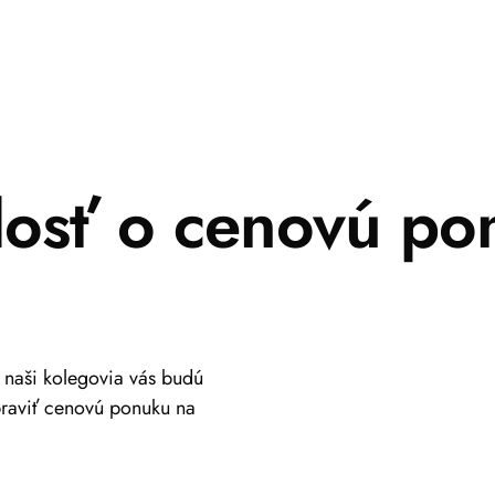
dosť o cenovú po
a naši kolegovia vás budú
praviť cenovú ponuku na
+421 917 630 700
info@viastein.hu