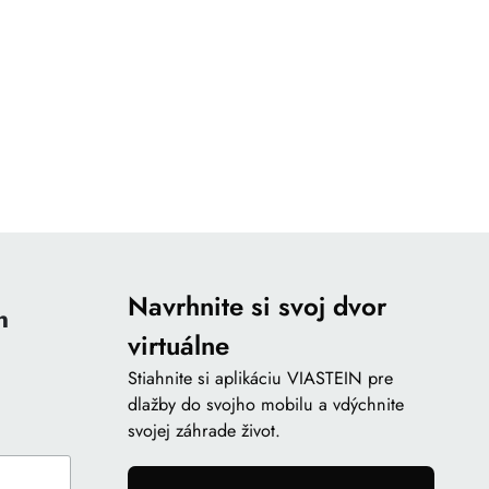
Navrhnite si svoj dvor
n
virtuálne
Stiahnite si aplikáciu VIASTEIN pre
dlažby do svojho mobilu a vdýchnite
svojej záhrade život.