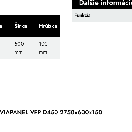
Ďalšie informáci
Funkcia
a
Šírka
Hrúbka
500
100
mm
mm
VIAPANEL VFP D450 2750x600x150