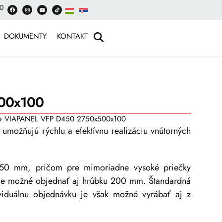
00
DOKUMENTY
KONTAKT
00x100
»
VIAPANEL VFP D450 2750x500x100
možňujú rýchlu a efektívnu realizáciu vnútorných
150 mm, pričom pre mimoriadne vysoké priečky
e je možné objednať aj hrúbku 200 mm. Štandardná
viduálnu objednávku je však možné vyrábať aj z