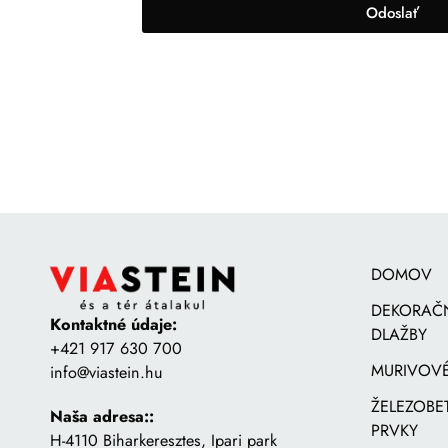
Odoslať
DOMOV
DEKORAČ
Kontaktné údaje:
DLAŽBY
+421 917 630 700
MURIVOVÉ
info@viastein.hu
ŽELEZOB
Naša adresa::
PRVKY
H-4110 Biharkeresztes, Ipari park