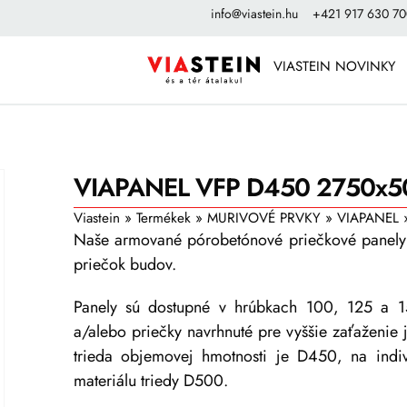
info@viastein.hu
+421 917 630 7
VIASTEIN NOVINKY
VIAPANEL VFP D450 2750x5
Viastein
»
Termékek
»
MURIVOVÉ PRVKY
»
VIAPANEL
Naše armované pórobetónové priečkové panely u
priečok budov.
Panely sú dostupné v hrúbkach 100, 125 a 
a/alebo priečky navrhnuté pre vyššie zaťaženi
trieda objemovej hmotnosti je D450, na indi
materiálu triedy D500.