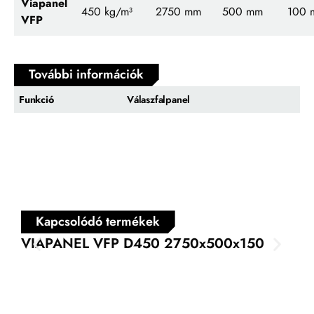
Viapanel
450
kg/m³
2750 mm
500 mm
100 
VFP
További információk
Funkció
Válaszfalpanel
Kapcsolódó termékek
VIAPANEL VFP D450 2750x500x150
VI