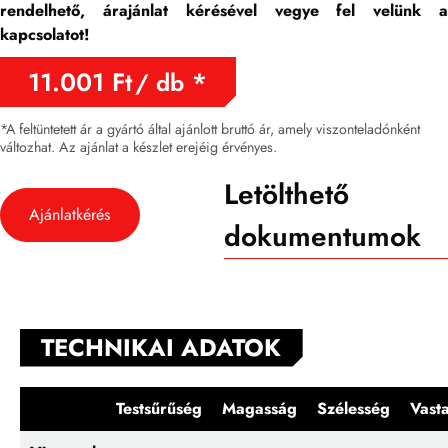
rendelhet
ő,
árajánlat kérésével vegye fel velünk 
kapcsolatot!
11.001
Ft
/ db
*A feltüntetett ár a gyártó által ajánlott bruttó ár, amely viszonteladónként
változhat. Az ajánlat a készlet erejéig érvényes.
Letölthető
Ajánlatkérés
dokumentumok
TECHNIKAI ADATOK
Testsűrűség
Magasság
Szélesség
Vast