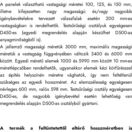
A panelek választható vastagsági méretei 100, 125, és 150 mm,
illetve kifejezetten nagy magasságú és/vagy nagyobb
igénybevételekre tervezett válaszfalak esetén 200 mm-es
vastagságban is rendelhetők. Testsűrűségi osztályuk egységesen
D450-es (egyedi megrendelés alapján készülhet D500-as
anyagminőségből is).
A jellemző magassági méretük 3000 mm, maximális magassági
méretük a vastagság függvényében változik 3400 és 6000 mm
között. Egyedi méretű elemek 1000 és 5990 mm között 10 mm-es
méretlépcsőben rendelhetők, ugyanakkor elemek kézi körfűrésszel
az építés helyszínén méretre vághatók, így nem feltétlenül
szükséges az egyedi hosszméret. Az elemszélesség egységesen
névleges 600 mm, valós 598 mm. Testsűrűségi osztály egységesen
D450-es, de nagyobb igénybevétel esetén lehetőség van
megrendelés alapján D500-as osztályból gyártani.
A termék a feltüntetett
ől elt
ér
ő hosszm
éretben is