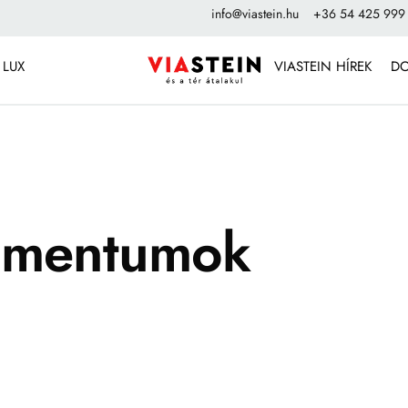
info@viastein.hu
+36 54 425 999
 LUX
VIASTEIN HÍREK
D
kumentumok