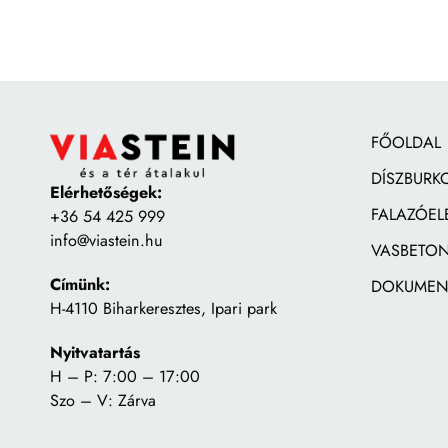
FŐOLDAL
DÍSZBURK
Elérhetőségek:
FALAZÓEL
+36 54 425 999
info@viastein.hu
VASBETON
Címünk:
DOKUMEN
H-4110 Biharkeresztes, Ipari park
Nyitvatartás
H – P: 7:00 – 17:00
Szo – V: Zárva