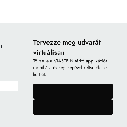
Tervezze meg udvarát
n
virtuálisan
Töltse le a
VIASTEIN térkő applikációt
mobiljára és segítségével keltse életre
kertjét.
gomb
gomb