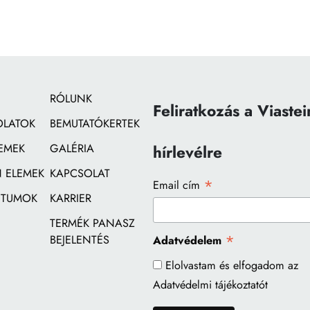
RÓLUNK
Feliratkozás a Viastei
OLATOK
BEMUTATÓKERTEK
EMEK
GALÉRIA
hírlevélre
 ELEMEK
KAPCSOLAT
*
Email cím
TUMOK
KARRIER
TERMÉK PANASZ
*
BEJELENTÉS
Adatvédelem
Elolvastam és elfogadom az
Adatvédelmi tájékoztatót