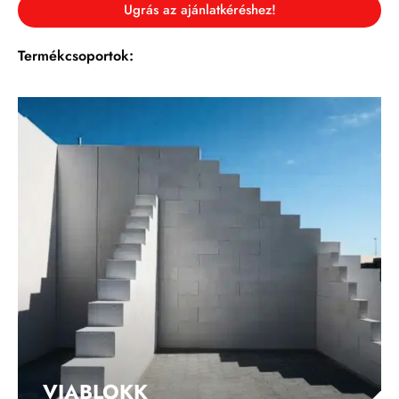
Ugrás az ajánlatkéréshez!
Termékcsoportok:
VIABLOKK