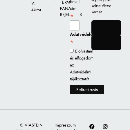
Email
TERMÉK
V:
keltse életre
PANASZ
cím
Zárva
kertjét.
BEJELENTÉS
*
gomb
Adatvédelem
*
gomb
Elolvastam
és elfogadom
az
Adatvédelmi
tájékoztatót
© VIASTEIN
Impresszum