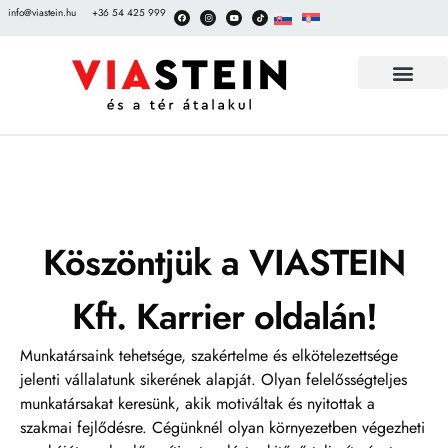
info@viastein.hu
+36 54 425 999
TÉRKŐ BEMUT
Köszöntjük a VIASTEIN
Kft. Karrier oldalán!
Munkatársaink tehetsége, szakértelme és elkötelezettsége
jelenti vállalatunk sikerének alapját. Olyan felelősségteljes
munkatársakat keresünk, akik motiváltak és nyitottak a
szakmai fejlődésre. Cégünknél olyan környezetben végezheti