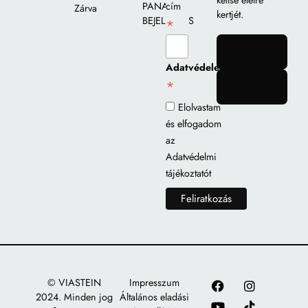
keltse életre
PANASZ
cím
Zárva
kertjét.
BEJELENTÉS
*
gomb
Adatvédelem
*
gomb
Elolvastam
és elfogadom
az
Adatvédelmi
tájékoztatót
© VIASTEIN
Impresszum
2024. Minden jog
Általános eladási