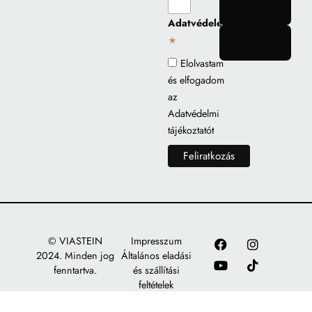
gomb
Adatvédelem
*
gomb
Elolvastam
és elfogadom
az
Adatvédelmi
tájékoztatót
© VIASTEIN
Impresszum
2024. Minden jog
Általános eladási
fenntartva.
és szállítási
feltételek
Adatkezelési