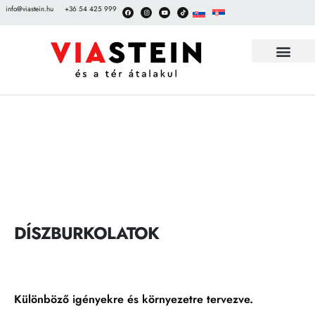
info@viastein.hu
+36 54 425 999
TÉRKŐ BEMUT
DÍSZBURKOLATOK
Különböző igényekre és környezetre tervezve.