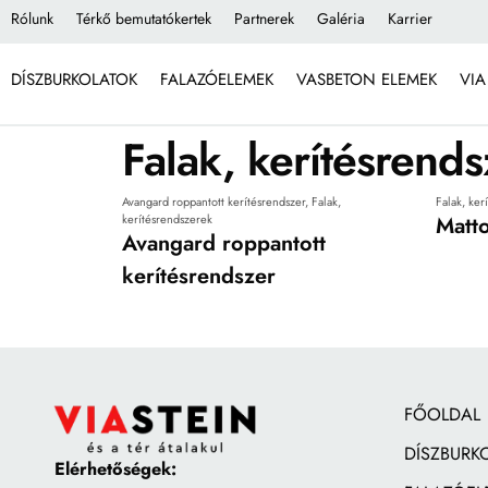
Rólunk
Térkő bemutatókertek
Partnerek
Galéria
Karrier
DÍSZBURKOLATOK
FALAZÓELEMEK
VASBETON ELEMEK
VIA
Falak, kerítésrend
Avangard roppantott kerítésrendszer
,
Falak,
Falak, ker
kerítésrendszerek
Matto
Avangard roppantott
kerítésrendszer
FŐOLDAL
DÍSZBURK
Elérhetőségek: