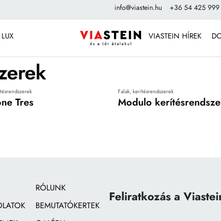
info@viastein.hu
+36 54 425 999
 LUX
VIASTEIN HÍREK
D
szerek
ítésrendszerek
Falak, kerítésrendszerek
ne Tres
Modulo kerítésrendsze
RÓLUNK
Feliratkozás a Viastei
OLATOK
BEMUTATÓKERTEK