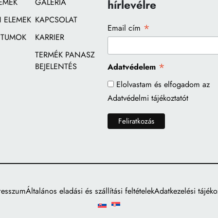
EMEK
GALÉRIA
hírlevélre
 ELEMEK
KAPCSOLAT
*
Email cím
TUMOK
KARRIER
TERMÉK PANASZ
*
BEJELENTÉS
Adatvédelem
Elolvastam és elfogadom az
Adatvédelmi tájékoztatót
resszum
Általános eladási és szállítási feltételek
Adatkezelési tájéko