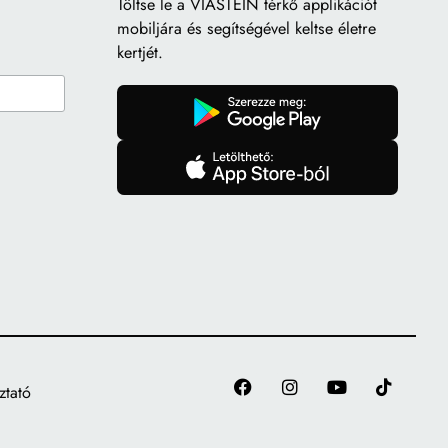
Töltse le a
VIASTEIN térkő applikációt
mobiljára és segítségével keltse életre
kertjét.
gomb
gomb
ztató