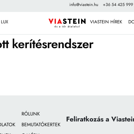
info@viastein.hu
+36 54 425 999
 LUX
VIASTEIN HÍREK
D
t kerítésrendszer
RÓLUNK
Feliratkozás a Viastei
OLATOK
BEMUTATÓKERTEK