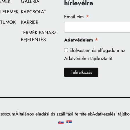
EMEK
GALÉRIA
hírlevélre
 ELEMEK
KAPCSOLAT
*
Email cím
TUMOK
KARRIER
TERMÉK PANASZ
*
BEJELENTÉS
Adatvédelem
Elolvastam és elfogadom az
Adatvédelmi tájékoztatót
resszum
Általános eladási és szállítási feltételek
Adatkezelési tájéko