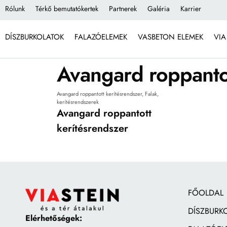
Rólunk
Térkő bemutatókertek
Partnerek
Galéria
Karrier
DÍSZBURKOLATOK
FALAZÓELEMEK
VASBETON ELEMEK
VIA
Avangard roppantot
Avangard roppantott kerítésrendszer
,
Falak,
kerítésrendszerek
Avangard roppantott
kerítésrendszer
FŐOLDAL
DÍSZBURK
Elérhetőségek: