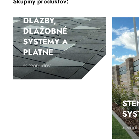
Skupiny produktov:
DLAŽBY,
DLAŽOBNÉ
SYSTÉMY A
PLATNE
22
PRODUKTOV
STE
SYS
4
PRODU