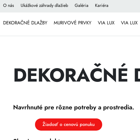
O nás
Ukážkové záhrady dlažieb
Galéria
Kariéra
DEKORAČNÉ DLAŽBY
MURIVOVÉ PRVKY
VIA LUX
VIA LUX
DEKORAČNÉ 
Navrhnuté pre rôzne potreby a prostredia.
Žiadosť o cenovú ponuku