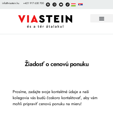
info@viastein.hu
+421 917 630 700
DEKORAČNÉ DLAŽBY
DOKUMENTY NA STIAHNU
UKÁŽKOVÉ ZÁHRADY DLAŽIEB
Žiadosť o cenovú ponuku
Prosíme, zadajte svoje kontaktné údaje a naši
kolegovia vás budú čoskoro kontaktovať, aby vám
mohli pripraviť cenovú ponuku na mieru!