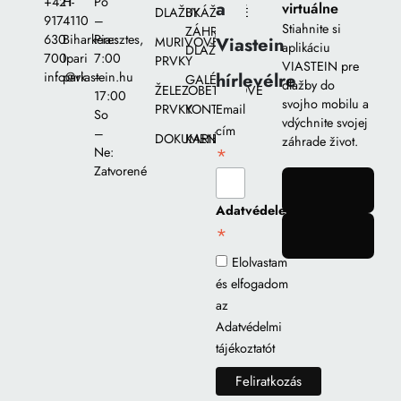
+421
H-
Po
a
virtuálne
DLAŽBY
UKÁŽKOVÉ
917
4110
–
Stiahnite si
ZÁHRADY
630
Biharkeresztes,
Pia::
Viastein
MURIVOVÉ
aplikáciu
DLAŽIEB
700
Ipari
7:00
PRVKY
VIASTEIN pre
hírlevélre
info@viastein.hu
park
–
GALÉRIA
dlažby do
ŽELEZOBETÓNOVÉ
17:00
svojho mobilu a
PRVKY
KONTAKT
Email
So
vdýchnite svojej
cím
–
DOKUMENTY
KARIÉRA
záhrade život.
*
Ne:
Zatvorené
gomb
Adatvédelem
*
gomb
Elolvastam
és elfogadom
az
Adatvédelmi
tájékoztatót