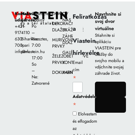
Kontaktné
Naša
Otváracie
DOMOV
O
Navrhnite si
Feliratkozás
údaje:
adresa::
hodiny
NÁS
svoj dvor
DEKORAČNÉ
+421
H-
Po
a
virtuálne
DLAŽBY
UKÁŽKOVÉ
917
4110
–
Stiahnite si
ZÁHRADY
630
Biharkeresztes,
Pia::
Viastein
MURIVOVÉ
aplikáciu
DLAŽIEB
700
Ipari
7:00
PRVKY
VIASTEIN pre
hírlevélre
info@viastein.hu
park
–
GALÉRIA
dlažby do
ŽELEZOBETÓNOVÉ
17:00
svojho mobilu a
PRVKY
KONTAKT
Email
So
vdýchnite svojej
cím
–
DOKUMENTY
KARIÉRA
záhrade život.
*
Ne:
Zatvorené
gomb
Adatvédelem
*
gomb
Elolvastam
és elfogadom
az