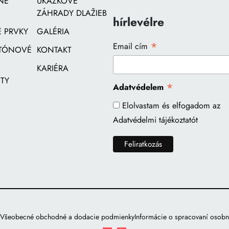
NÉ
UKÁŽKOVÉ
ZÁHRADY DLAŽIEB
hírlevélre
 PRVKY
GALÉRIA
*
Email cím
ETÓNOVÉ
KONTAKT
KARIÉRA
TY
*
Adatvédelem
Elolvastam és elfogadom az
Adatvédelmi tájékoztatót
Všeobecné obchodné a dodacie podmienky
Informácie o spracovaní osob