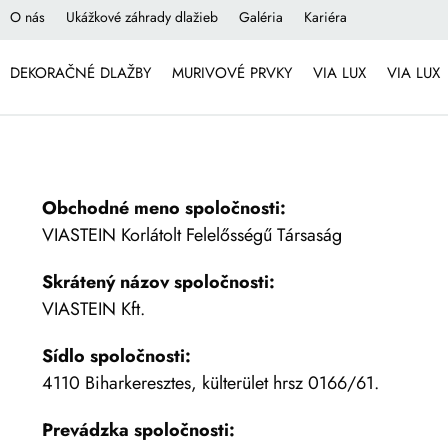
O nás
Ukážkové záhrady dlažieb
Galéria
Kariéra
DEKORAČNÉ DLAŽBY
MURIVOVÉ PRVKY
VIA LUX
VIA LUX
Obchodné meno spoločnosti:
VIASTEIN Korlátolt Felelősségű Társaság
Skrátený názov spoločnosti:
VIASTEIN Kft.
Sídlo spoločnosti:
4110 Biharkeresztes, külterület hrsz 0166/61.
Prevádzka spoločnosti: