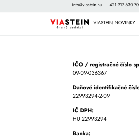
info@viastein.hu
+421 917 630 7
VIASTEIN NOVINKY
IČO / registračné číslo s
09-09-036367
Daňové identifikačné čísl
22993294-2-09
IČ DPH:
HU 22993294
Banka: