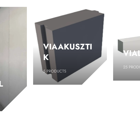
VIAAKUSZTI
VIA
K
25
PROD
5
PRODUCTS
L