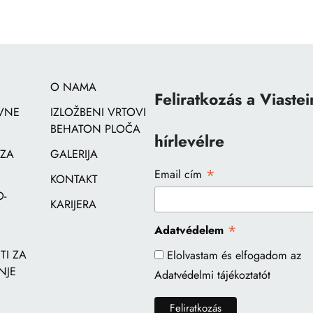
O NAMA
Feliratkozás a Viastei
VNE
IZLOŽBENI VRTOVI
BEHATON PLOČA
hírlevélre
 ZA
GALERIJA
*
Email cím
KONTAKT
-
KARIJERA
*
Adatvédelem
I ZA
Elolvastam és elfogadom az
NJE
Adatvédelmi tájékoztatót