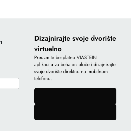
Dizajnirajte svoje dvorište
n
virtuelno
Preuzmite besplatno VIASTEIN
aplikaciju za behaton ploče i dizajnirajte
svoje dvorište direktno na mobilnom
telefonu.
gomb
gomb