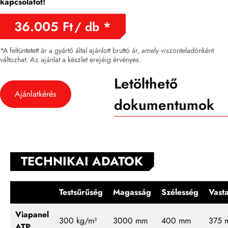
kapcsolatot!
36.005
Ft
/ db
*A feltüntetett ár a gyártó által ajánlott bruttó ár, amely viszonteladónként
változhat. Az ajánlat a készlet erejéig érvényes.
Letölthető
Ajánlatkérés
dokumentumok
TECHNIKAI ADATOK
Testsűrűség
Magasság
Szélesség
Vast
Viapanel
300
kg/m³
3000 mm
400 mm
375 
ATP