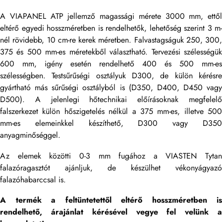
A VIAPANEL ATP jellemző magassági mérete 3000 mm, ettől
eltérő egyedi hosszméretben is rendelhetők, lehetőség szerint 3 m-
nél rövidebb, 10 cm-re kerek méretben. Falvastagságuk 250, 300,
375 és 500 mm-es méretekből választható. Tervezési szélességük
600 mm, igény esetén rendelhető 400 és 500 mm-es
szélességben. Testsűrűségi osztályuk D300, de külön kérésre
gyártható más sűrűségi osztályból is (D350, D400, D450 vagy
D500). A jelenlegi hőtechnikai előírásoknak megfelelő
falszerkezet külön hőszigetelés nélkül a 375 mm-es, illetve 500
mm-es elemeinkkel készíthető, D300 vagy D350
anyagminőséggel.
Az elemek közötti 0-3 mm fugához a VIASTEN Tytan
falazóragasztót ajánljuk, de készülhet vékonyágyazó
falazóhabarccsal is.
A termék a feltüntetett
ől elt
ér
ő hosszm
éretben is
rendelhet
ő,
árajánlat kérésével vegye fel velünk 