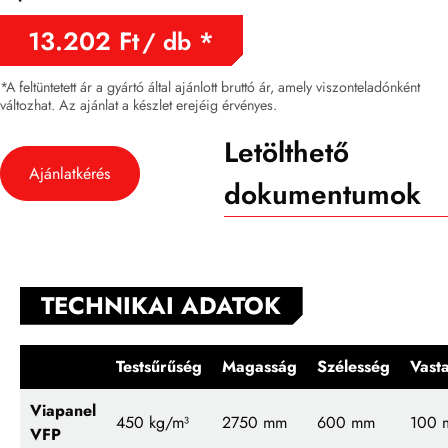
13.202
Ft
/ db
*A feltüntetett ár a gyártó által ajánlott bruttó ár, amely viszonteladónként
változhat. Az ajánlat a készlet erejéig érvényes.
Letölthető
Ajánlatkérés
dokumentumok
TECHNIKAI ADATOK
Testsűrűség
Magasság
Szélesség
Vast
Viapanel
450 kg/m³
2750 mm
600 mm
100 
VFP