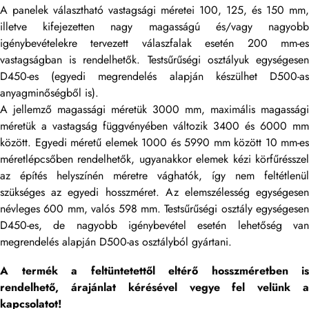
A panelek választható vastagsági méretei 100, 125, és 150 mm,
illetve kifejezetten nagy magasságú és/vagy nagyobb
igénybevételekre tervezett válaszfalak esetén 200 mm-es
vastagságban is rendelhetők. Testsűrűségi osztályuk egységesen
D450-es (egyedi megrendelés alapján készülhet D500-as
anyagminőségből is).
A jellemző magassági méretük 3000 mm, maximális magassági
méretük a vastagság függvényében változik 3400 és 6000 mm
között. Egyedi méretű elemek 1000 és 5990 mm között 10 mm-es
méretlépcsőben rendelhetők, ugyanakkor elemek kézi körfűrésszel
az építés helyszínén méretre vághatók, így nem feltétlenül
szükséges az egyedi hosszméret. Az elemszélesség egységesen
névleges 600 mm, valós 598 mm. Testsűrűségi osztály egységesen
D450-es, de nagyobb igénybevétel esetén lehetőség van
megrendelés alapján D500-as osztályból gyártani.
A termék a feltüntetett
ől elt
ér
ő hosszm
éretben is
rendelhet
ő,
árajánlat kérésével vegye fel velünk 
kapcsolatot!