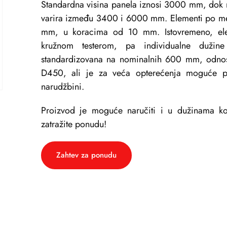
Standardna visina panela iznosi 3000 mm, dok m
varira između 3400 i 6000 mm. Elementi po m
mm, u koracima od 10 mm. Istovremeno, elem
kružnom testerom, pa individualne dužin
standardizovana na nominalnih 600 mm, odnos
D450, ali je za veća opterećenja moguće p
narudžbini.
Proizvod je moguće naručiti i u dužinama koj
zatražite ponudu!
Zahtev za ponudu