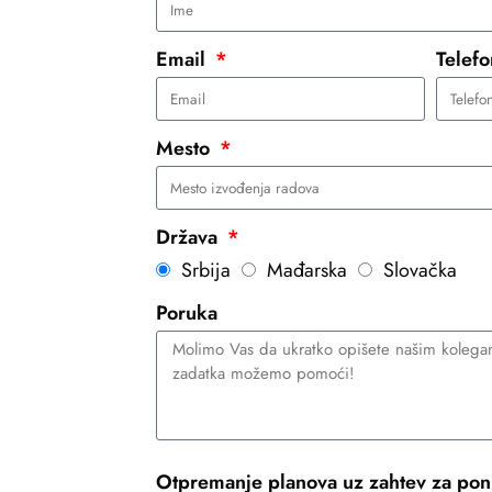
Email
Telef
Mesto
Država
Srbija
Mađarska
Slovačka
Poruka
Otpremanje planova uz zahtev za pon