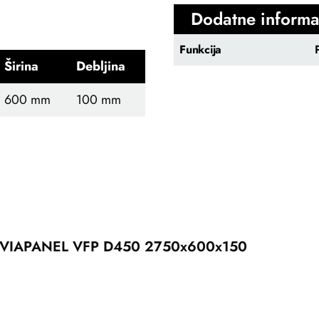
Dodatne informa
Funkcija
Širina
Debljina
600 mm
100 mm
VIAPANEL VFP D450 2750x600x150