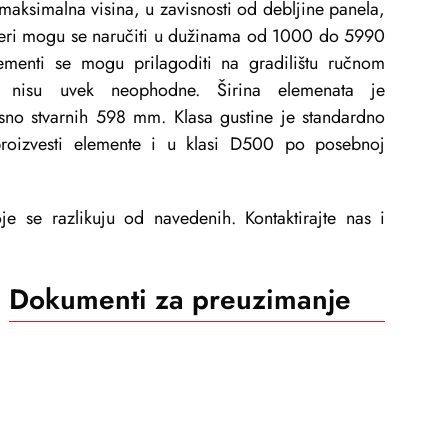
aksimalna visina, u zavisnosti od debljine panela,
eri mogu se naručiti u dužinama od 1000 do 5990
enti se mogu prilagoditi na gradilištu ručnom
e nisu uvek neophodne. Širina elemenata je
no stvarnih 598 mm. Klasa gustine je standardno
roizvesti elemente i u klasi D500 po posebnoj
e se razlikuju od navedenih. Kontaktirajte nas i
Dokumenti za preuzimanje