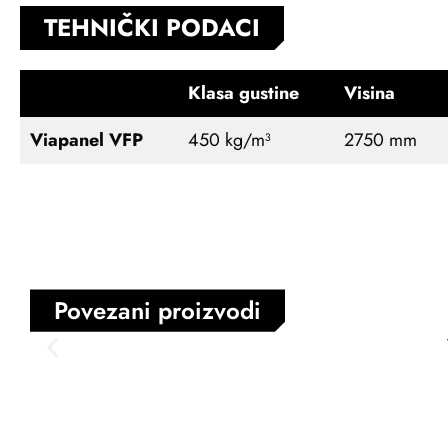
TEHNIČKI PODACI
Klasa gustine
Visina
Viapanel VFP
450 kg/m³
2750 mm
Povezani proizvodi