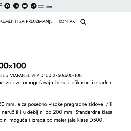
30
KUMENTI ZA PREUZIMANJE
KONTAKT
00x100
EL
»
VIAPANEL VFP D450 2750x600x100
ne zidove omogućavaju brzu i efikasnu izgradnju
150 mm, a za posebno visoke pregradne zidove i/ili
naručiti i u debljini od 200 mm. Standardna klasa
bini moguća i izrada od materijala klase D500.