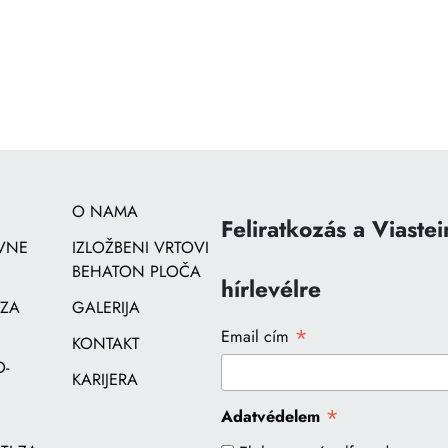
O NAMA
Feliratkozás a Viastei
VNE
IZLOŽBENI VRTOVI
BEHATON PLOČA
hírlevélre
 ZA
GALERIJA
*
Email cím
KONTAKT
-
KARIJERA
*
Adatvédelem