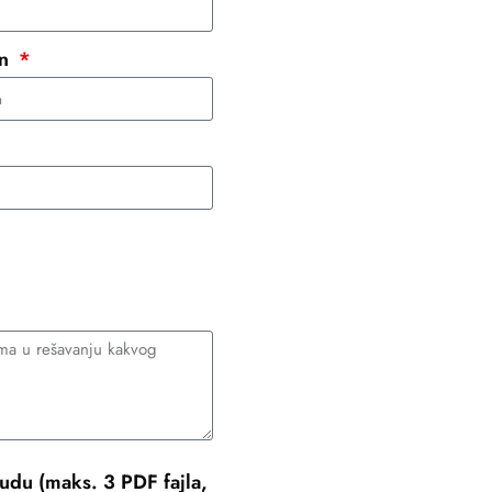
on
udu (maks. 3 PDF fajla,