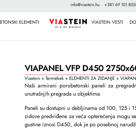
info@viastein.hu
+381 69 101 80
ETONSKI ELEMENTI
VIASTEIN VESTI
DO
VIAPANEL VFP D450 2750x6
Viastein
»
Termékek
»
ELEMENTI ZA ZIDANJE
»
VIAPAN
Naši armirani porobetonski paneli za pregrad
unutrašnjih pregrada u objektima.
Paneli su dostupni u debljinama od 100, 125 i 
zidove predviđene za veća opterećenja mogu se 
gustine iznosi D450, dok je po posebnoj narudž