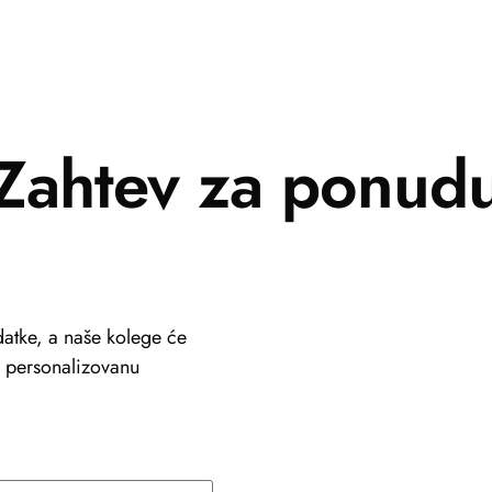
Zahtev za ponud
atke, a naše kolege će
li personalizovanu
+381 69 101 8030
info@viastein.hu