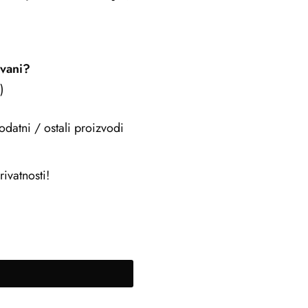
ovani?
)
odatni / ostali proizvodi
ivatnosti!