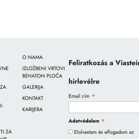
O NAMA
Feliratkozás a Viastei
VNE
IZLOŽBENI VRTOVI
BEHATON PLOČA
hírlevélre
 ZA
GALERIJA
*
Email cím
KONTAKT
-
KARIJERA
*
Adatvédelem
I ZA
Elolvastam és elfogadom az