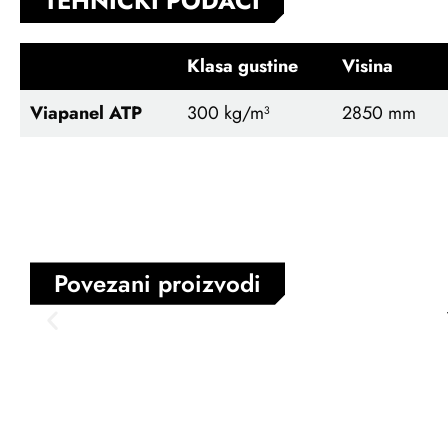
TEHNIČKI PODACI
Klasa gustine
Visina
Viapanel ATP
300
kg/m³
2850 mm
Povezani proizvodi