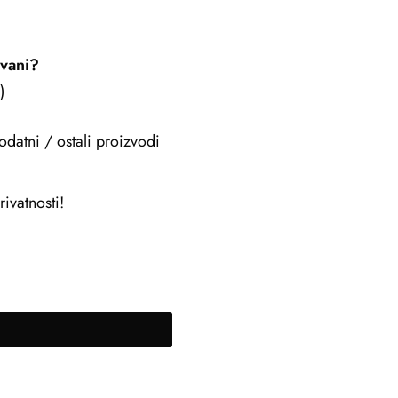
ovani?
)
odatni / ostali proizvodi
ivatnosti!