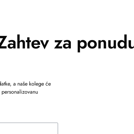
Zahtev za ponud
atke, a naše kolege će
li personalizovanu
+381 69 101 8030
info@viastein.hu