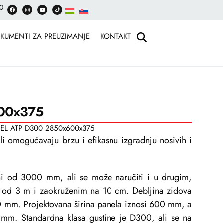
30
KUMENTI ZA PREUZIMANJE
KONTAKT
00x375
EL ATP D300 2850x600x375
eli omogućavaju brzu i efikasnu izgradnju nosivih i
ni od 3000 mm, ali se može naručiti i u drugim,
 od 3 m i zaokruženim na 10 cm. Debljina zidova
 mm. Projektovana širina panela iznosi 600 mm, a
 mm. Standardna klasa gustine je D300, ali se na