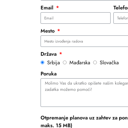
Email
Telef
Mesto
Država
Srbija
Mađarska
Slovačka
Poruka
Otpremanje planova uz zahtev za pon
maks. 15 MB)