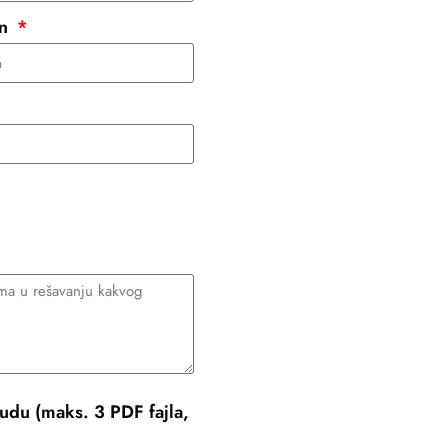
on
udu (maks. 3 PDF fajla,