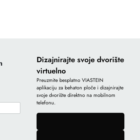
Dizajnirajte svoje dvorište
n
virtuelno
Preuzmite besplatno VIASTEIN
aplikaciju za behaton ploče i dizajnirajte
svoje dvorište direktno na mobilnom
telefonu.
gomb
gomb