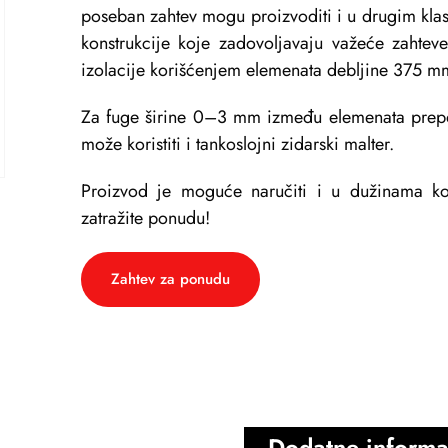
poseban zahtev mogu proizvoditi i u drugim kl
konstrukcije koje zadovoljavaju važeće zahtev
izolacije korišćenjem elemenata debljine 375 m
Za fuge širine 0–3 mm između elemenata prepo
može koristiti i tankoslojni zidarski malter.
Proizvod je moguće naručiti i u dužinama koj
zatražite ponudu!
Zahtev za ponudu
Dodatne informa