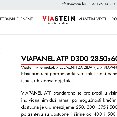
info@viastein.hu
+381 69 101 80
ETONSKI ELEMENTI
VIASTEIN VESTI
DO
VIAPANEL ATP D300 2850x6
Viastein
»
Termékek
»
ELEMENTI ZA ZIDANJE
»
VIAPAN
Naši armirani porobetonski vertikalni zidni pan
ispunskih zidova objekata.
VIAPANEL ATP standardno se proizvodi u visi
individualnim dužinama, po mogućnosti kraćim
dostupna je u dimenzijama 250, 300, 375 i 500
po zahtevu su dostupne i širine od 400 i 500