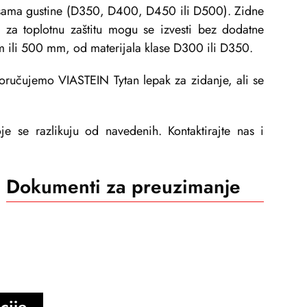
asama gustine (D350, D400, D450 ili D500). Zidne
e za toplotnu zaštitu mogu se izvesti bez dodatne
m ili 500 mm, od materijala klase D300 ili D350.
ručujemo VIASTEIN Tytan lepak za zidanje, ali se
e se razlikuju od navedenih. Kontaktirajte nas i
Dokumenti za preuzimanje
cije