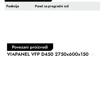
Funkcija
Panel za pregradni zid
Povezani proizvodi
VIAPANEL VFP D450 2750x600x150
VI