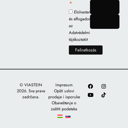
*
gomb
Elolvastam
és elfogadom
gomb
az
Adatvédelmi
tájékoztatót
© VIASTEIN
Impresum
2026. Sva prava
Opšti uslovi
zadržana.
prodaje i isporuke
Obaveštenje o
zaštiti podataka