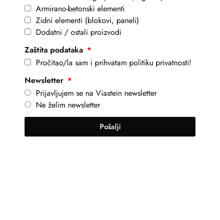
Armirano-betonski elementi
Zidni elementi (blokovi, paneli)
Dodatni / ostali proizvodi
Zaštita podataka
Pročitao/la sam i prihvatam politiku privatnosti!
Newsletter
Prijavljujem se na Viastein newsletter
Ne želim newsletter
Pošalji
+381 69 101 8030
info@viastein.hu