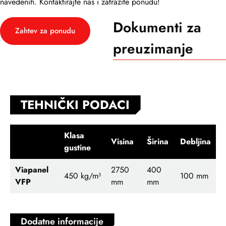
navedenih. Kontaktirajte nas i zatražite ponudu!
Dokumenti za
Zahtev za ponudu
preuzimanje
TEHNIČKI PODACI
Klasa
Visina
Širina
Debljina
gustine
Viapanel
2750
400
450 kg/m³
100 mm
VFP
mm
mm
Dodatne informacije