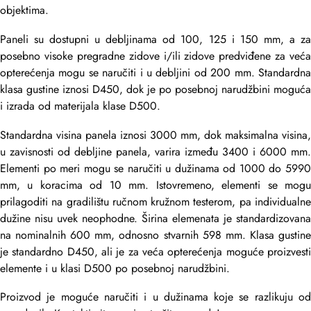
objektima.
Paneli su dostupni u debljinama od 100, 125 i 150 mm, a za
posebno visoke pregradne zidove i/ili zidove predviđene za veća
opterećenja mogu se naručiti i u debljini od 200 mm. Standardna
klasa gustine iznosi D450, dok je po posebnoj narudžbini moguća
i izrada od materijala klase D500.
Standardna visina panela iznosi 3000 mm, dok maksimalna visina,
u zavisnosti od debljine panela, varira između 3400 i 6000 mm.
Elementi po meri mogu se naručiti u dužinama od 1000 do 5990
mm, u koracima od 10 mm. Istovremeno, elementi se mogu
prilagoditi na gradilištu ručnom kružnom testerom, pa individualne
dužine nisu uvek neophodne. Širina elemenata je standardizovana
na nominalnih 600 mm, odnosno stvarnih 598 mm. Klasa gustine
je standardno D450, ali je za veća opterećenja moguće proizvesti
elemente i u klasi D500 po posebnoj narudžbini.
Proizvod je moguće naručiti i u dužinama koje se razlikuju od