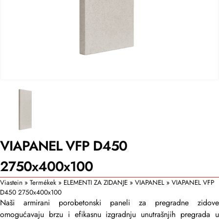
VIAPANEL VFP D450
2750x400x100
Viastein
»
Termékek
»
ELEMENTI ZA ZIDANJE
»
VIAPANEL
»
VIAPANEL VFP
D450 2750x400x100
Naši armirani porobetonski paneli za pregradne zidove
omogućavaju brzu i efikasnu izgradnju unutrašnjih pregrada u