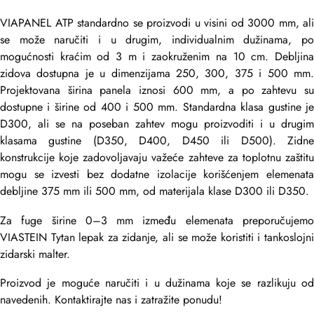
VIAPANEL ATP standardno se proizvodi u visini od 3000 mm, ali
se može naručiti i u drugim, individualnim dužinama, po
mogućnosti kraćim od 3 m i zaokruženim na 10 cm. Debljina
zidova dostupna je u dimenzijama 250, 300, 375 i 500 mm.
Projektovana širina panela iznosi 600 mm, a po zahtevu su
dostupne i širine od 400 i 500 mm. Standardna klasa gustine je
D300, ali se na poseban zahtev mogu proizvoditi i u drugim
klasama gustine (D350, D400, D450 ili D500). Zidne
konstrukcije koje zadovoljavaju važeće zahteve za toplotnu zaštitu
mogu se izvesti bez dodatne izolacije korišćenjem elemenata
debljine 375 mm ili 500 mm, od materijala klase D300 ili D350.
Za fuge širine 0–3 mm između elemenata preporučujemo
VIASTEIN Tytan lepak za zidanje, ali se može koristiti i tankoslojni
zidarski malter.
Proizvod je moguće naručiti i u dužinama koje se razlikuju od
navedenih. Kontaktirajte nas i zatražite ponudu!