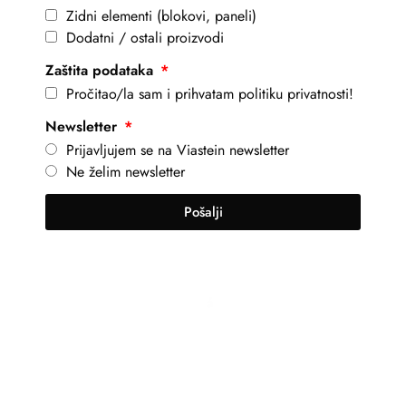
Zidni elementi (blokovi, paneli)
Dodatni / ostali proizvodi
Zaštita podataka
Pročitao/la sam i prihvatam politiku privatnosti!
Newsletter
Prijavljujem se na Viastein newsletter
Ne želim newsletter
Pošalji
+381 69 101 8030
info@viastein.hu