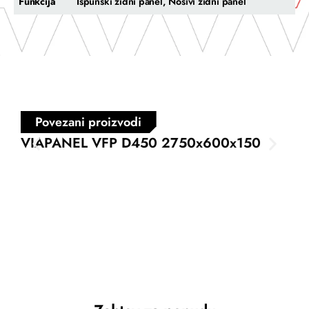
Funkcija
Ispunski zidni panel, Nosivi zidni panel
Povezani proizvodi
VIAPANEL VFP D450 2750x600x150
VI