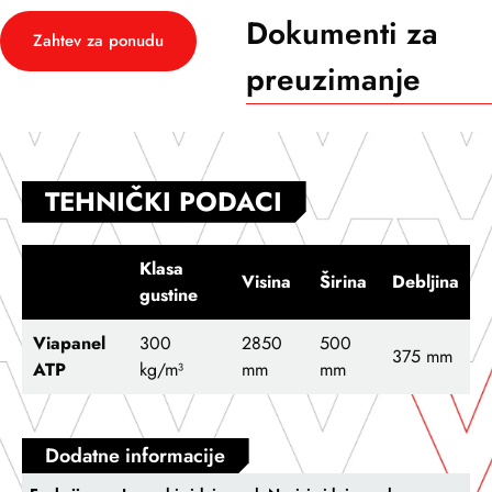
Dokumenti za
Zahtev za ponudu
preuzimanje
TEHNIČKI PODACI
Klasa
Visina
Širina
Debljina
gustine
Viapanel
300
2850
500
375 mm
ATP
kg/m³
mm
mm
Dodatne informacije