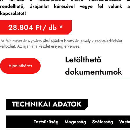
rendelhet
ő,
árajánlat kérésével vegye fel velünk 
kapcsolatot!
28.804
Ft
/ db
*A feltüntetett ár a gyártó által ajánlott bruttó ár, amely viszonteladónként
változhat. Az ajánlat a készlet erejéig érvényes.
Letölthető
Ajánlatkérés
dokumentumok
TECHNIKAI ADATOK
Testsűrűség
Magasság
Szélesség
Vast