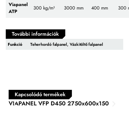
Viapanel
300
kg/m³
3000 mm
400 mm
300
ATP
További információk
Funkció
Teherhordó falpanel, Vázkitöltő falpanel
Kapcsolódó termékek
VIAPANEL VFP D450 2750x600x150
VI