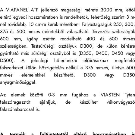
A VIAPANEL ATP jellemző magassági mérete 3000 mm, ettől
eltérő egyedi hosszméretben is rendelhetők, lehetőség szerint 3 m-
nél rövidebb, 10 cm-re kerek méretben. Falvastagságuk 250, 300,
375 és 500 mm-es méretekből választható. Tervezési szélességük
600 mm, igény esetén rendelhető 400 és 500 mm-es
szélességben. Testsűrűségi osztályuk D300, de külön kérésre
gyártható más sűrűségi osztályból is (D350, D400, D450 vagy
D500). A jelenlegi hőtechnikai előírásoknak megfelelő
falszerkezet külön hőszigetelés nélkül a 375 mm-es, illetve 500
mm-es elemeinkkel készíthető, D300 vagy D350
anyagminőséggel.
Az elemek közötti 0-3 mm fugához a VIASTEN Tytan
falazóragasztót ajánljuk, de készülhet vékonyágyazó
falazóhabarccsal is.
A termék a feltüntetett
ől elt
ér
ő hosszm
éretben is