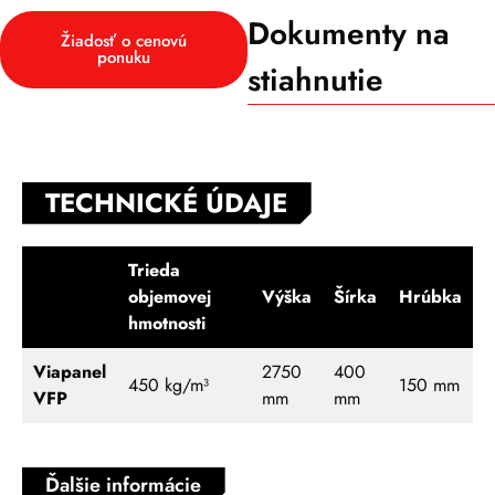
Dokumenty na
Žiadosť o cenovú
ponuku
stiahnutie
TECHNICKÉ ÚDAJE
Trieda
objemovej
Výška
Šírka
Hrúbka
hmotnosti
Viapanel
2750
400
450
kg/m³
150 mm
VFP
mm
mm
Ďalšie informácie