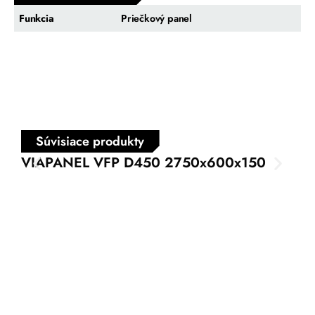
Funkcia
Priečkový panel
Súvisiace produkty
VIAPANEL VFP D450 2750x600x150
VI