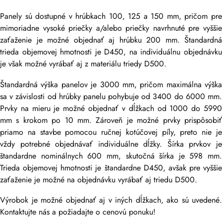
Panely sú dostupné v hrúbkach 100, 125 a 150 mm, pričom pre
mimoriadne vysoké priečky a/alebo priečky navrhnuté pre vyššie
zaťaženie je možné objednať aj hrúbku 200 mm. Štandardná
trieda objemovej hmotnosti je D450, na individuálnu objednávku
je však možné vyrábať aj z materiálu triedy D500.
Štandardná výška panelov je 3000 mm, pričom maximálna výška
sa v závislosti od hrúbky panelu pohybuje od 3400 do 6000 mm.
Prvky na mieru je možné objednať v dĺžkach od 1000 do 5990
mm s krokom po 10 mm. Zároveň je možné prvky prispôsobiť
priamo na stavbe pomocou ručnej kotúčovej píly, preto nie je
vždy potrebné objednávať individuálne dĺžky. Šírka prvkov je
štandardne nominálnych 600 mm, skutočná šírka je 598 mm.
Trieda objemovej hmotnosti je štandardne D450, avšak pre vyššie
zaťaženie je možné na objednávku vyrábať aj triedu D500.
Výrobok je možné objednať aj v iných dĺžkach, ako sú uvedené.
Kontaktujte nás a požiadajte o cenovú ponuku!