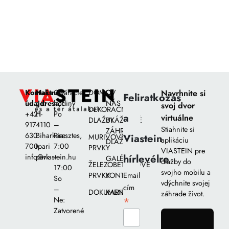
Kontaktné
Naša
Otváracie
DOMOV
O
Navrhnite si
Feliratkozás
údaje:
adresa::
hodiny
NÁS
svoj dvor
DEKORAČNÉ
+421
H-
Po
a
virtuálne
DLAŽBY
UKÁŽKOVÉ
917
4110
–
Stiahnite si
ZÁHRADY
630
Biharkeresztes,
Pia::
Viastein
MURIVOVÉ
aplikáciu
DLAŽIEB
700
Ipari
7:00
PRVKY
VIASTEIN pre
hírlevélre
info@viastein.hu
park
–
GALÉRIA
dlažby do
ŽELEZOBETÓNOVÉ
17:00
svojho mobilu a
PRVKY
KONTAKT
Email
So
vdýchnite svojej
cím
–
DOKUMENTY
KARIÉRA
záhrade život.
*
Ne:
Zatvorené
gomb