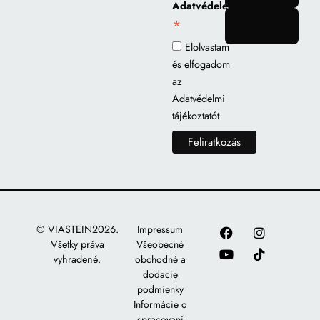
Adatvédelem
*
gomb
Elolvastam
és elfogadom
az
Adatvédelmi
tájékoztatót
© VIASTEIN2026.
Impressum
Všetky práva
Všeobecné
vyhradené.
obchodné a
dodacie
podmienky
Informácie o
spracovaní