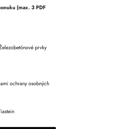
 ponuku (max. 3 PDF
Železobetónové prvky
adami ochrany osobných
iastein