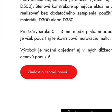
D500). Stenové konštrukcie spĺňajúce aktuálne 
realizovať bez dodatočného zateplenia pou
materiálu D300 alebo D350.
Pre škáry široké 0 – 3 mm medzi prvkami odp
je však použiť aj tenkovrstvovú murovaciu maltu.
Výrobok je možné objednať aj v iných dĺžkach
cenovú ponuku!
Žiadosť o cenovú ponuku