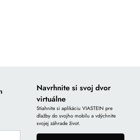
Navrhnite si svoj dvor
n
virtuálne
Stiahnite si aplikáciu VIASTEIN pre
dlažby do svojho mobilu a vdýchnite
svojej záhrade život.