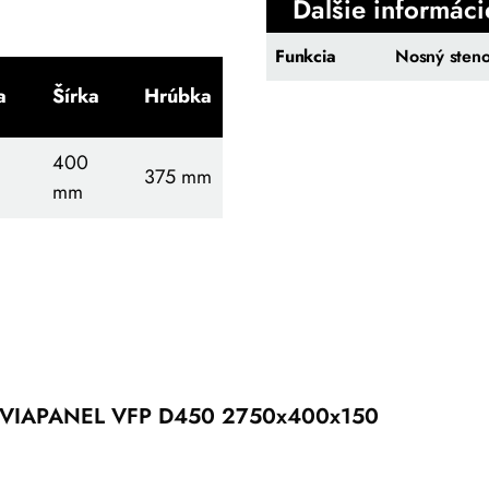
Ďalšie informáci
Funkcia
Nosný steno
a
Šírka
Hrúbka
400
375 mm
mm
VIAPANEL VFP D450 2750x400x150