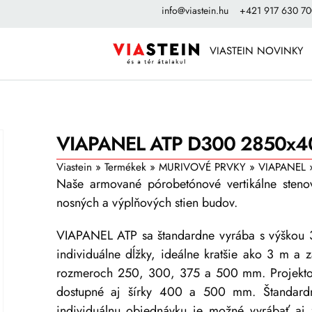
info@viastein.hu
+421 917 630 7
VIASTEIN NOVINKY
VIAPANEL ATP D300 2850x4
Viastein
»
Termékek
»
MURIVOVÉ PRVKY
»
VIAPANEL
Naše armované pórobetónové vertikálne stenov
nosných a výplňových stien budov.
VIAPANEL ATP sa štandardne vyrába s výškou
individuálne dĺžky, ideálne kratšie ako 3 m a
rozmeroch 250, 300, 375 a 500 mm. Projekto
dostupné aj šírky 400 a 500 mm. Štandardn
individuálnu objednávku je možné vyrábať aj