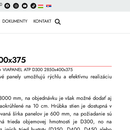
00
DOKUMENTY
KONTAKT
00x375
»
VIAPANEL ATP D300 2850x400x375
é panely umožňujú rýchlu a efektívnu realizáciu
 3000 mm, na objednávku je však možné dodať aj
 zaokrúhlené na 10 cm. Hrúbka stien je dostupná v
vaná šírka panelov je 600 mm, na požiadanie sú
á trieda objemovej hmotnosti je D300, no na
 z iných tried hustoty (D350, D400, D450 alebo