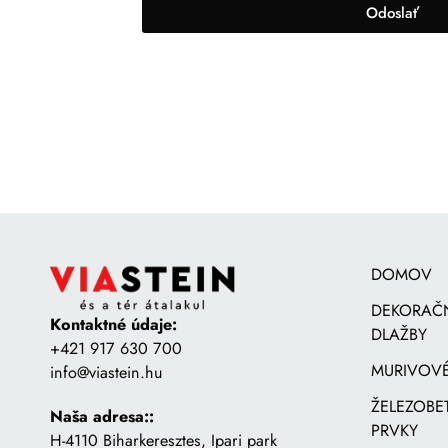
Odoslať
DOMOV
DEKORAČ
Kontaktné údaje:
DLAŽBY
+421 917 630 700
MURIVOVÉ
info@viastein.hu
ŽELEZOB
Naša adresa::
PRVKY
H-4110 Biharkeresztes, Ipari park