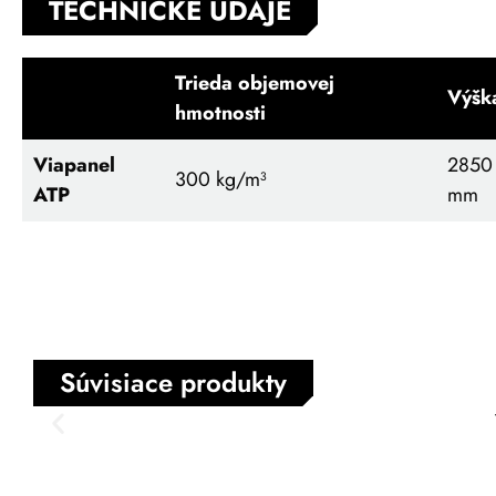
TECHNICKÉ ÚDAJE
Trieda objemovej
Výšk
hmotnosti
Viapanel
2850
300
kg/m³
ATP
mm
Súvisiace produkty