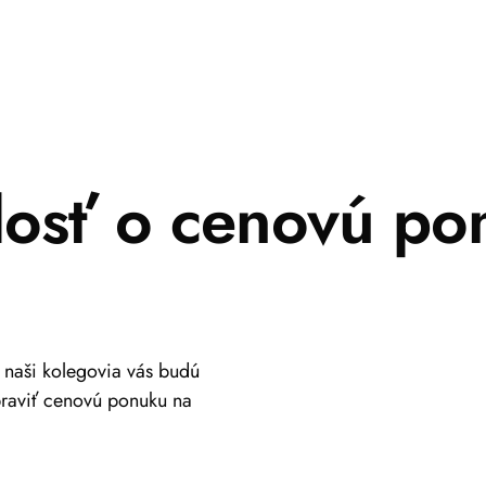
dosť o cenovú po
a naši kolegovia vás budú
praviť cenovú ponuku na
+421 917 630 700
info@viastein.hu