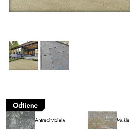
Odtiene
Antracit/biela
Mušľa 