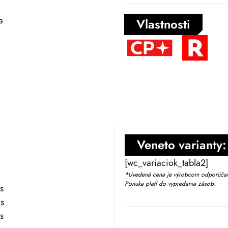
a
Vlastnosti
Veneto varianty:
[wc_variaciok_tabla2]
*Uvedená cena je výrobcom odporúčaná
Ponuka platí do vypredania zásob.
s
s
s