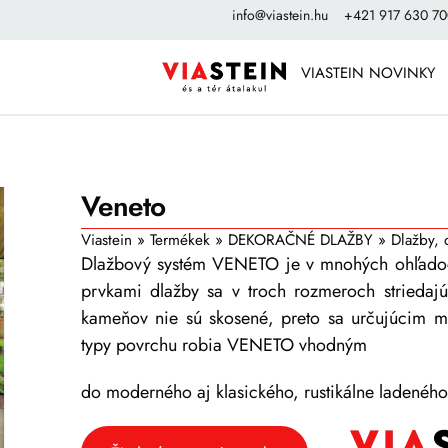
info@viastein.hu
+421 917 630 7
VIASTEIN NOVINKY
Veneto
Viastein
»
Termékek
»
DEKORAČNÉ DLAŽBY
»
Dlažby, 
Dlažbový systém VENETO je v mnohých ohľado
prvkami dlažby sa v troch rozmeroch striedajú
kameňov nie sú skosené, preto sa určujúcim m
typy povrchu robia VENETO vhodným
do moderného aj klasického, rustikálne ladeného