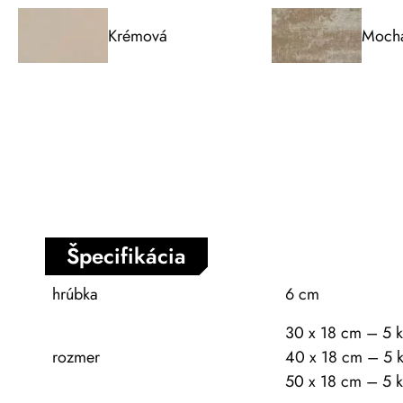
Krémová
Moch
Špecifikácia
hrúbka
6 cm
30 x 18 cm – 5 k
rozmer
40 x 18 cm – 5 k
50 x 18 cm – 5 k