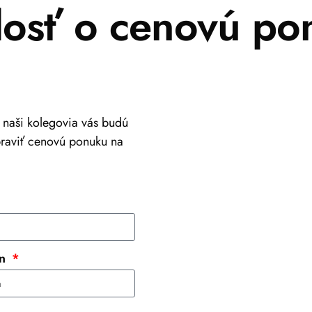
dosť o cenovú po
a naši kolegovia vás budú
praviť cenovú ponuku na
+421 917 630 700
info@viastein.hu
ón