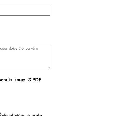
 ponuku (max. 3 PDF
Železobetónové prvky