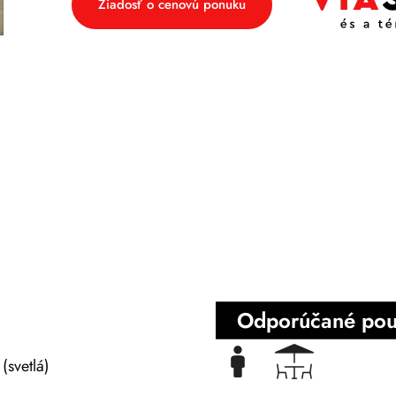
Žiadosť o cenovú ponuku
Odporúčané použ
(svetlá)