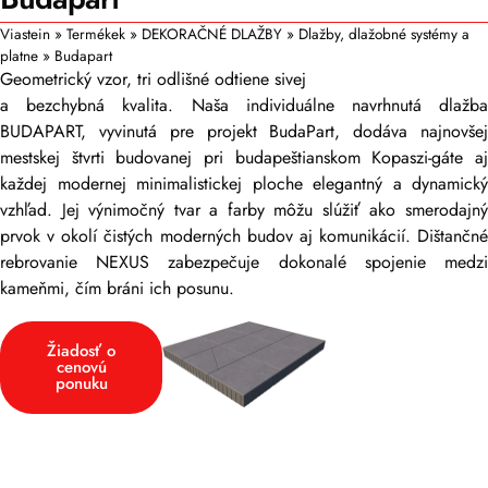
Viastein
»
Termékek
»
DEKORAČNÉ DLAŽBY
»
Dlažby, dlažobné systémy a
platne
»
Budapart
Geometrický vzor, tri odlišné odtiene sivej
a bezchybná kvalita. Naša individuálne navrhnutá dlažba
BUDAPART, vyvinutá pre projekt BudaPart, dodáva najnovšej
mestskej štvrti budovanej pri budapeštianskom Kopaszi-gáte aj
každej modernej minimalistickej ploche elegantný a dynamický
vzhľad. Jej výnimočný tvar a farby môžu slúžiť ako smerodajný
prvok v okolí čistých moderných budov aj komunikácií. Dištančné
rebrovanie NEXUS zabezpečuje dokonalé spojenie medzi
kameňmi, čím bráni ich posunu.
Žiadosť o
cenovú
ponuku