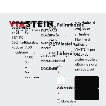
Kontaktné
Naša
Otváracie
DOMOV
O
Navrhnite si
Feliratkozás
údaje:
adresa::
hodiny
NÁS
svoj dvor
DEKORAČNÉ
+421
H-
Po
a
virtuálne
DLAŽBY
UKÁŽKOVÉ
917
4110
–
Stiahnite si
ZÁHRADY
630
Biharkeresztes,
Pia::
Viastein
MURIVOVÉ
aplikáciu
DLAŽIEB
700
Ipari
7:00
PRVKY
VIASTEIN pre
hírlevélre
info@viastein.hu
park
–
GALÉRIA
dlažby do
ŽELEZOBETÓNOVÉ
17:00
svojho mobilu a
PRVKY
KONTAKT
Email
So
vdýchnite svojej
cím
–
DOKUMENTY
KARIÉRA
záhrade život.
*
Ne:
Zatvorené
gomb
Adatvédelem
*
gomb
Elolvastam