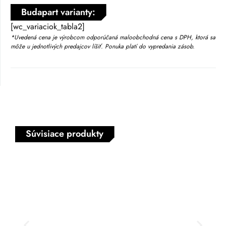
Budapart varianty:
[wc_variaciok_tabla2]
*Uvedená cena je výrobcom odporúčaná maloobchodná cena s DPH, ktorá sa
môže u jednotlivých predajcov líšiť. Ponuka platí do vypredania zásob.
Súvisiace produkty