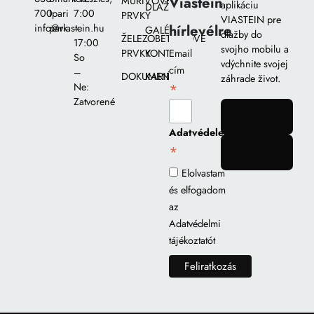
Viastein
MURIVOVÉ
aplikáciu
DLAŽIEB
700
Ipari
7:00
PRVKY
VIASTEIN pre
hírlevélre
info@viastein.hu
park
–
GALÉRIA
dlažby do
ŽELEZOBETÓNOVÉ
17:00
svojho mobilu a
PRVKY
KONTAKT
Email
So
vdýchnite svojej
cím
–
DOKUMENTY
KARIÉRA
záhrade život.
*
Ne:
Zatvorené
gomb
Adatvédelem
*
gomb
Elolvastam
és elfogadom
az
Adatvédelmi
tájékoztatót