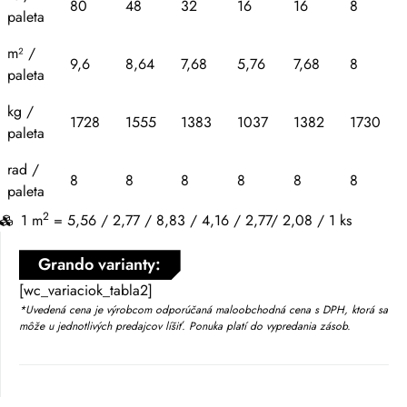
80
48
32
16
16
8
paleta
m² /
9,6
8,64
7,68
5,76
7,68
8
paleta
kg /
1728
1555
1383
1037
1382
1730
paleta
rad /
8
8
8
8
8
8
paleta
2
1 m
= 5,56 / 2,77 / 8,83 / 4,16 / 2,77/ 2,08 / 1 ks
Grando varianty:
[wc_variaciok_tabla2]
*Uvedená cena je výrobcom odporúčaná maloobchodná cena s DPH, ktorá sa
môže u jednotlivých predajcov líšiť. Ponuka platí do vypredania zásob.