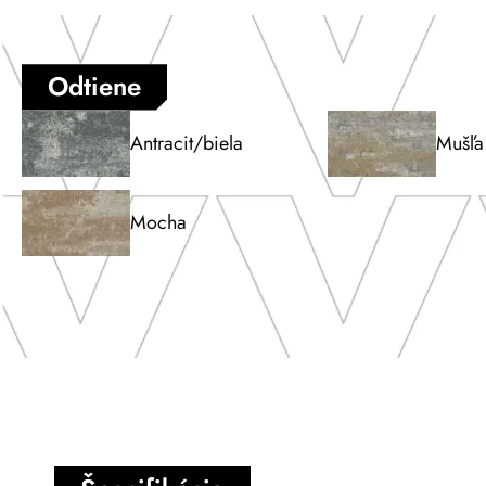
Odtiene
Antracit/biela
Mušľa 
Mocha