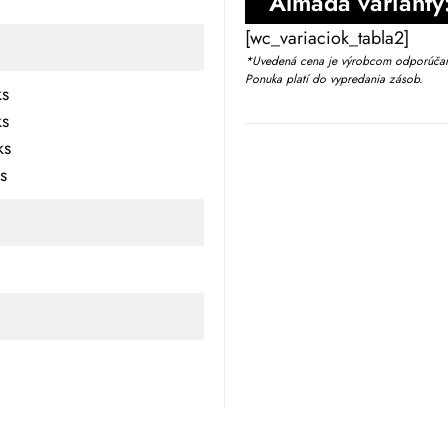
Almada varianty
[wc_variaciok_tabla2]
*Uvedená cena je výrobcom odporúčaná
Ponuka platí do vypredania zásob.
ks
ks
ks
s