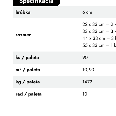
Špecifikácia
hrúbka
6 cm
22 x 33 cm – 2 
33 x 33 cm – 3 
rozmer
44 x 33 cm – 3 
55 x 33 cm – 1 k
ks / paleta
90
m² / paleta
10,90
kg / paleta
1472
rad / paleta
10