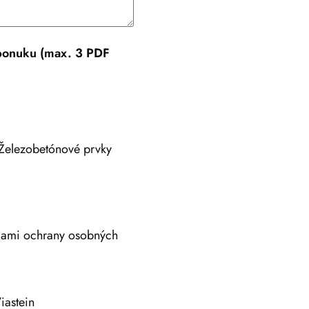
 ponuku (max. 3 PDF
Železobetónové prvky
adami ochrany osobných
iastein