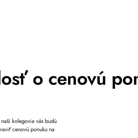
dosť o cenovú po
a naši kolegovia vás budú
praviť cenovú ponuku na
+421 917 630 700