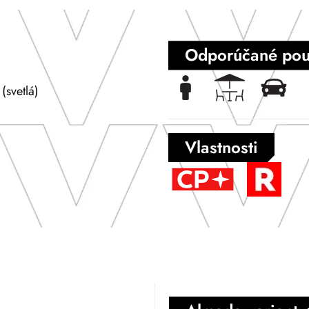
Odporúčané použ
(svetlá)
Vlastnosti