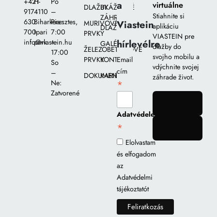
+421
H-
Po
a
virtuálne
DLAŽBY
UKÁŽKOVÉ
917
4110
–
Stiahnite si
ZÁHRADY
630
Biharkeresztes,
Pia::
Viastein
MURIVOVÉ
aplikáciu
DLAŽIEB
700
Ipari
7:00
PRVKY
VIASTEIN pre
hírlevélre
info@viastein.hu
park
–
GALÉRIA
dlažby do
ŽELEZOBETÓNOVÉ
17:00
svojho mobilu a
PRVKY
KONTAKT
Email
So
vdýchnite svojej
cím
–
DOKUMENTY
KARIÉRA
záhrade život.
*
Ne:
Zatvorené
gomb
Adatvédelem
*
gomb
Elolvastam
és elfogadom
az
Adatvédelmi
tájékoztatót