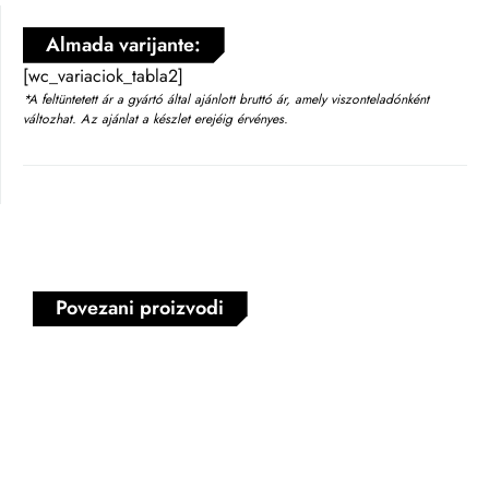
Almada varijante:
[wc_variaciok_tabla2]
*A feltüntetett ár a gyártó által ajánlott bruttó ár, amely viszonteladónként
változhat. Az ajánlat a készlet erejéig érvényes.
Povezani proizvodi