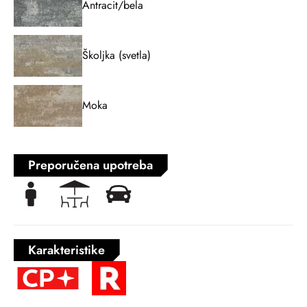
Antracit/bela
Školjka (svetla)
Moka
Preporučena upotreba
Karakteristike