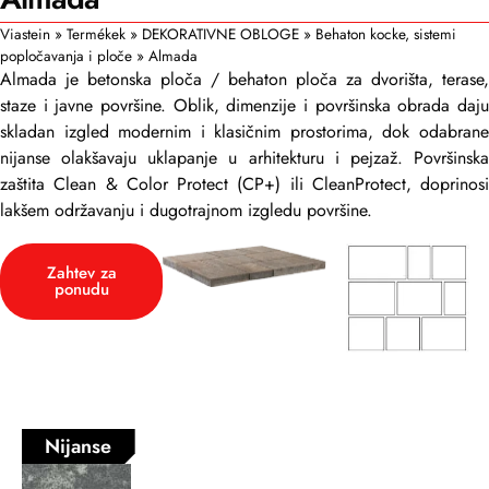
Viastein
»
Termékek
»
DEKORATIVNE OBLOGE
»
Behaton kocke, sistemi
popločavanja i ploče
»
Almada
Almada je betonska ploča / behaton ploča za dvorišta, terase,
staze i javne površine. Oblik, dimenzije i površinska obrada daju
skladan izgled modernim i klasičnim prostorima, dok odabrane
nijanse olakšavaju uklapanje u arhitekturu i pejzaž. Površinska
zaštita Clean & Color Protect (CP+) ili CleanProtect, doprinosi
lakšem održavanju i dugotrajnom izgledu površine.
Zahtev za
ponudu
Nijanse