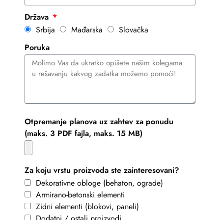
Država
Srbija
Mađarska
Slovačka
Poruka
Otpremanje planova uz zahtev za ponudu
(maks. 3 PDF fajla, maks. 15 MB)
Za koju vrstu proizvoda ste zainteresovani?
Dekorativne obloge (behaton, ograde)
Armirano-betonski elementi
Zidni elementi (blokovi, paneli)
Dodatni / ostali proizvodi