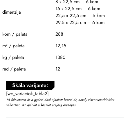
8 x 22,5 cm – 6 kom
15 x 22,5 cm – 6 kom
dimenzija
22,5 x 22,5 cm – 6 kom
29,5 x 22,5 cm – 6 kom
kom / paleta
288
m² / paleta
12,15
kg / paleta
1380
red / paleta
12
Skála varijante:
[wc_variaciok_tabla2]
*A feltüntetett ár a gyártó által ajánlott bruttó ár, amely viszonteladónként
változhat. Az ajánlat a készlet erejéig érvényes.