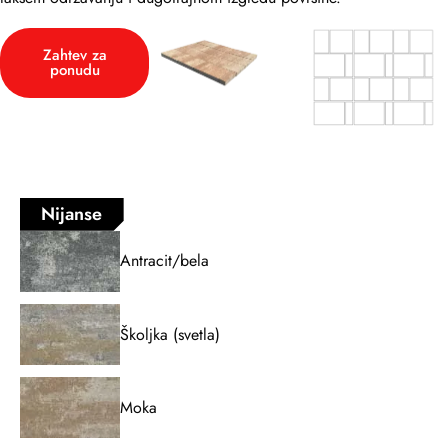
Zahtev za
ponudu
Nijanse
Antracit/bela
Školjka (svetla)
Moka