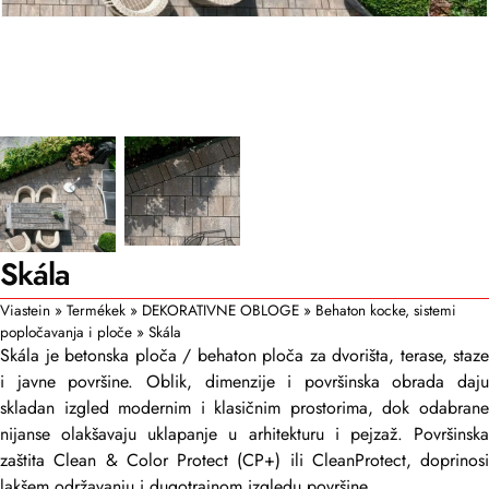
Skála
Viastein
»
Termékek
»
DEKORATIVNE OBLOGE
»
Behaton kocke, sistemi
popločavanja i ploče
»
Skála
Skála je betonska ploča / behaton ploča za dvorišta, terase, staze
i javne površine. Oblik, dimenzije i površinska obrada daju
skladan izgled modernim i klasičnim prostorima, dok odabrane
nijanse olakšavaju uklapanje u arhitekturu i pejzaž. Površinska
zaštita Clean & Color Protect (CP+) ili CleanProtect, doprinosi
lakšem održavanju i dugotrajnom izgledu površine.