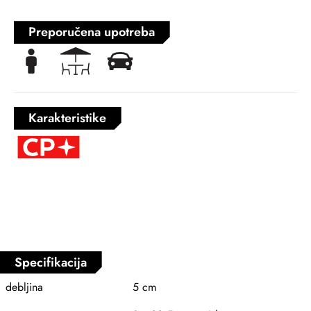
Preporučena upotreba
Karakteristike
Specifikacija
debljina
5 cm