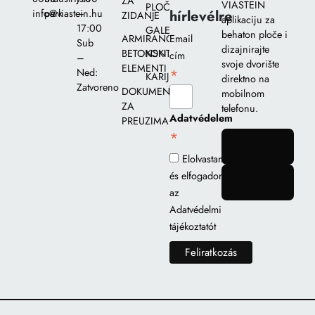
ZA
VIASTEIN
PLOČA
hírlevélre
info@viastein.hu
park
–
ZIDANJE
aplikaciju za
17:00
GALERIJA
behaton ploče i
ARMIRANO-
Email
Sub
dizajnirajte
BETONSKI
KONTAKT
cím
–
svoje dvorište
ELEMENTI
*
Ned:
KARIJERA
direktno na
Zatvoreno
DOKUMENTI
mobilnom
ZA
telefonu.
Adatvédelem
PREUZIMANJE
*
gomb
Elolvastam
és elfogadom
gomb
az
Adatvédelmi
tájékoztatót