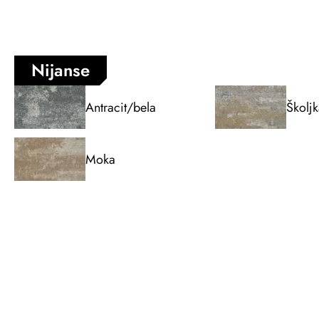
Nijanse
Antracit/bela
Školjk
Moka