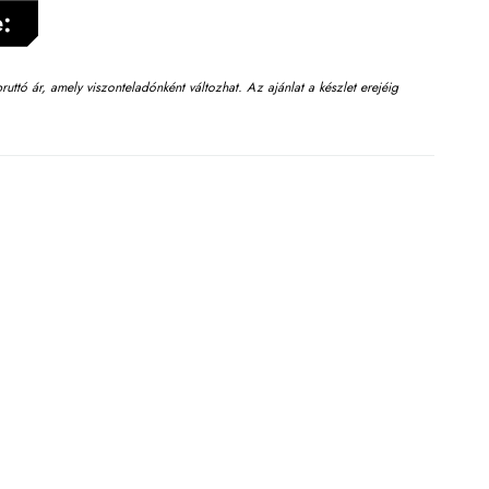
:
t bruttó ár, amely viszonteladónként változhat. Az ajánlat a készlet erejéig