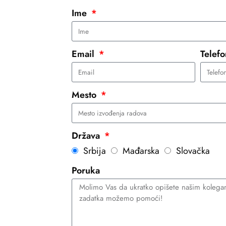
Ime
Email
Telef
Mesto
Država
Srbija
Mađarska
Slovačka
Poruka