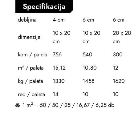
Specifikacija
debljina
4 cm
6 cm
6 cm
10 x 20
10 x 20
20 x 20
dimenzija
cm
cm
cm
kom / paleta
756
540
300
m² / paleta
15,12
10,80
12
kg / paleta
1330
1458
1620
red / paleta
14
10
10
2
1 m
= 50 / 50 / 25 / 16,67 / 6,25 db