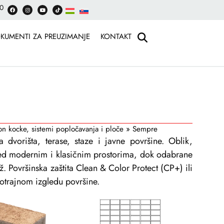
30
KUMENTI ZA PREUZIMANJE
KONTAKT
n kocke, sistemi popločavanja i ploče
»
Sempre
dvorišta, terase, staze i javne površine. Oblik,
led modernim i klasičnim prostorima, dok odabrane
ž. Površinska zaštita Clean & Color Protect (CP+) ili
otrajnom izgledu površine.