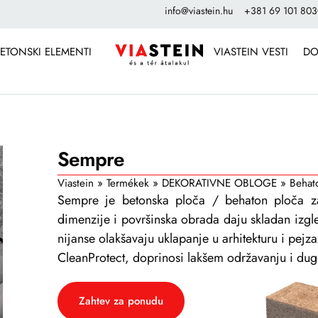
info@viastein.hu
+381 69 101 80
ETONSKI ELEMENTI
VIASTEIN VESTI
DO
Sempre
Viastein
»
Termékek
»
DEKORATIVNE OBLOGE
»
Behato
Sempre je betonska ploča / behaton ploča za 
dimenzije i površinska obrada daju skladan izg
nijanse olakšavaju uklapanje u arhitekturu i pejza
CleanProtect, doprinosi lakšem održavanju i dug
Zahtev za ponudu