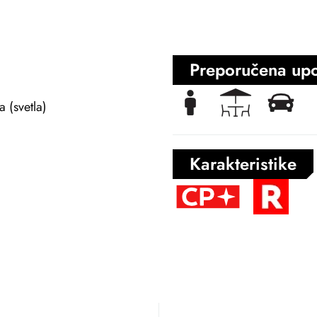
Preporučena up
a (svetla)
Karakteristike