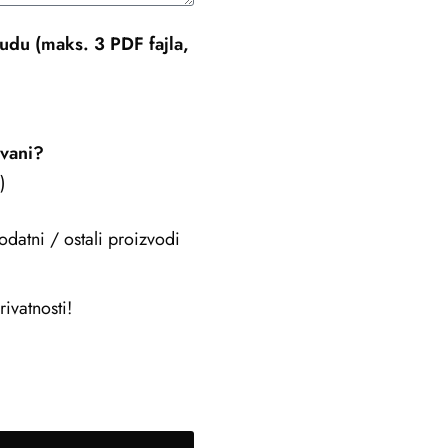
udu (maks. 3 PDF fajla,
ovani?
)
odatni / ostali proizvodi
ivatnosti!