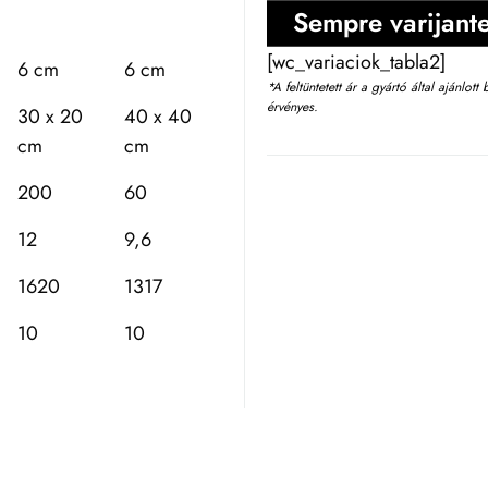
Sempre varijante
[wc_variaciok_tabla2]
6 cm
6 cm
*A feltüntetett ár a gyártó által ajánlot
érvényes.
30 x 20
40 x 40
cm
cm
200
60
12
9,6
1620
1317
10
10