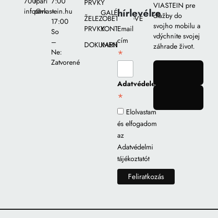
700
Ipari
7:00
PRVKY
VIASTEIN pre
hírlevélre
info@viastein.hu
park
–
GALÉRIA
dlažby do
ŽELEZOBETÓNOVÉ
17:00
svojho mobilu a
PRVKY
KONTAKT
Email
So
vdýchnite svojej
cím
–
DOKUMENTY
KARIÉRA
záhrade život.
*
Ne:
Zatvorené
gomb
Adatvédelem
*
gomb
Elolvastam
és elfogadom
az
Adatvédelmi
tájékoztatót