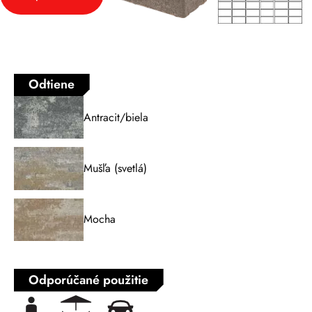
Odtiene
Antracit/biela
Mušľa (svetlá)
Mocha
Odporúčané použitie