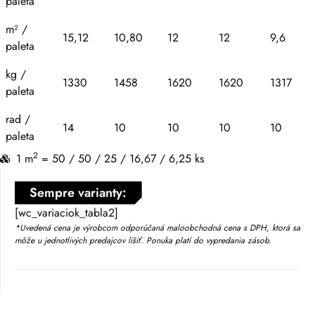
paleta
m² /
15,12
10,80
12
12
9,6
paleta
kg /
1330
1458
1620
1620
1317
paleta
rad /
14
10
10
10
10
paleta
2
1 m
= 50 / 50 / 25 / 16,67 / 6,25 ks
Sempre varianty:
[wc_variaciok_tabla2]
*Uvedená cena je výrobcom odporúčaná maloobchodná cena s DPH, ktorá sa
môže u jednotlivých predajcov líšiť. Ponuka platí do vypredania zásob.