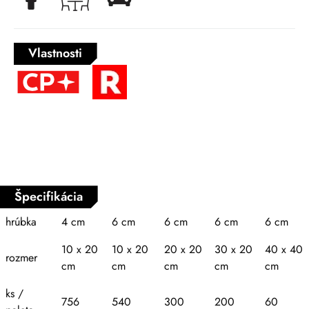
Vlastnosti
Špecifikácia
hrúbka
4 cm
6 cm
6 cm
6 cm
6 cm
10 x 20
10 x 20
20 x 20
30 x 20
40 x 40
rozmer
cm
cm
cm
cm
cm
ks /
756
540
300
200
60