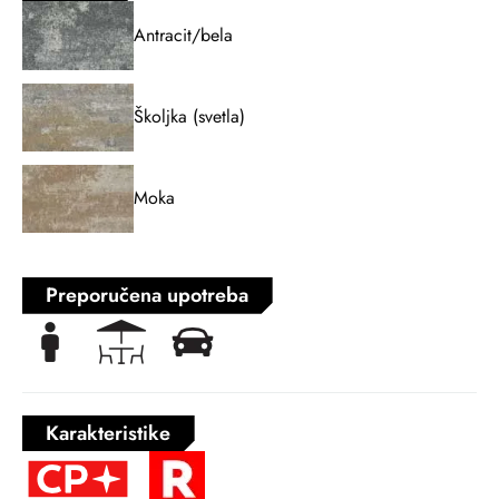
Antracit/bela
Školjka (svetla)
Moka
Preporučena upotreba
Karakteristike