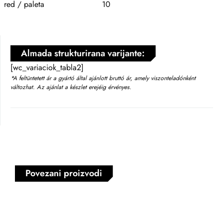
red / paleta
10
Almada strukturirana varijante:
[wc_variaciok_tabla2]
*A feltüntetett ár a gyártó által ajánlott bruttó ár, amely viszonteladónként
változhat. Az ajánlat a készlet erejéig érvényes.
Povezani proizvodi