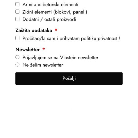
Armirano-betonski elementi
Zidni elementi (blokovi, paneli)
Dodatni / ostali proizvodi
Zaštita podataka
Pročitao/la sam i prihvatam politiku privatnosti!
Newsletter
Prijavljujem se na Viastein newsletter
Ne želim newsletter
Pošalji
+381 69 101 8030
info@viastein.hu