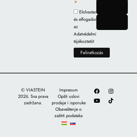
*
gomb
Elolvastam
és elfogadom
gomb
az
Adatvédelmi
tájékoztatót
© VIASTEIN
Impresum
2026. Sva prava
Opšti uslovi
zadržana.
prodaje i isporuke
Obaveštenje o
zaštiti podataka