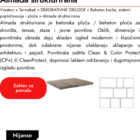
Viastein
»
Termékek
»
DEKORATIVNE OBLOGE
»
Behaton kocke, sistemi
popločavanja i ploče
»
Almada strukturirana
Almada strukturirana je betonska ploča / behaton ploča za
dvorišta, terase, staze i javne površine. Oblik, dimenzije i
površinska obrada daju skladan izgled modernim i klasičnim
prostorima, dok odabrane nijanse olakšavaju uklapanje u
arhitekturu i pejzaž. Površinska zaštita Clean & Color Protect
(CP+) ili CleanProtect, doprinosi lakšem održavanju i dugotrajnom
izgledu površine.
Zahtev za
ponudu
Nijanse