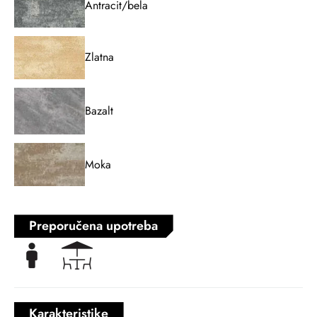
Antracit/bela
Zlatna
Bazalt
Moka
Preporučena upotreba
Karakteristike