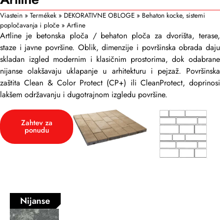
Viastein
»
Termékek
»
DEKORATIVNE OBLOGE
»
Behaton kocke, sistemi
popločavanja i ploče
»
Artline
Artline je betonska ploča / behaton ploča za dvorišta, terase,
staze i javne površine. Oblik, dimenzije i površinska obrada daju
skladan izgled modernim i klasičnim prostorima, dok odabrane
nijanse olakšavaju uklapanje u arhitekturu i pejzaž. Površinska
zaštita Clean & Color Protect (CP+) ili CleanProtect, doprinosi
lakšem održavanju i dugotrajnom izgledu površine.
Zahtev za
ponudu
Nijanse