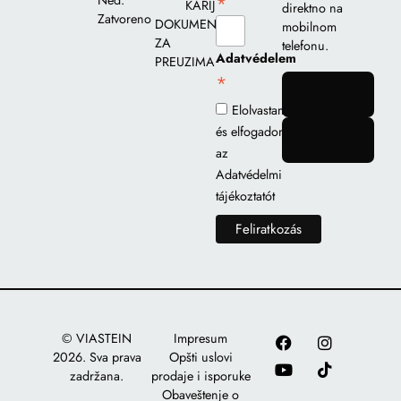
*
Ned:
KARIJERA
direktno na
Zatvoreno
DOKUMENTI
mobilnom
ZA
telefonu.
Adatvédelem
PREUZIMANJE
*
gomb
Elolvastam
és elfogadom
gomb
az
Adatvédelmi
tájékoztatót
© VIASTEIN
Impresum
2026. Sva prava
Opšti uslovi
zadržana.
prodaje i isporuke
Obaveštenje o