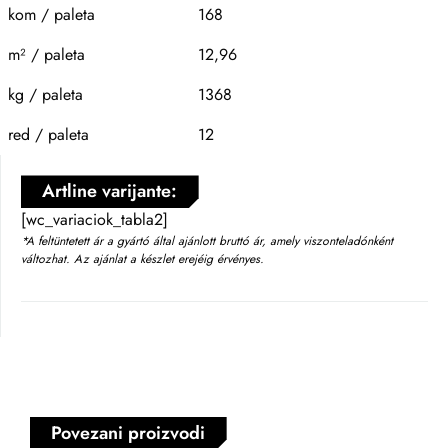
kom / paleta
168
m² / paleta
12,96
kg / paleta
1368
red / paleta
12
Artline varijante:
[wc_variaciok_tabla2]
*A feltüntetett ár a gyártó által ajánlott bruttó ár, amely viszonteladónként
változhat. Az ajánlat a készlet erejéig érvényes.
Povezani proizvodi