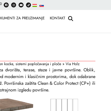
30
KUMENTI ZA PREUZIMANJE
KONTAKT
n kocke, sistemi popločavanja i ploče
»
Via Holz
 dvorišta, terase, staze i javne površine. Oblik,
led modernim i klasičnim prostorima, dok odabrane
ž. Površinska zaštita Clean & Color Protect (CP+) ili
otrajnom izgledu površine.