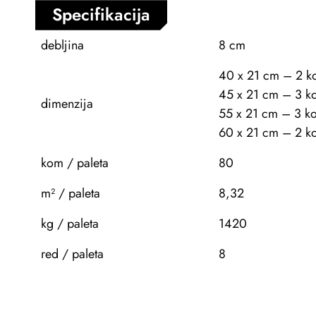
Specifikacija
debljina
8 cm
40 x 21 cm – 2 
45 x 21 cm – 3 k
dimenzija
55 x 21 cm – 3 k
60 x 21 cm – 2 k
kom / paleta
80
m² / paleta
8,32
kg / paleta
1420
red / paleta
8