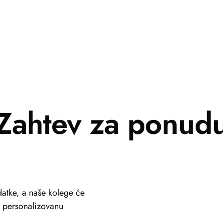
Zahtev za ponud
atke, a naše kolege će
li personalizovanu
+381 69 101 8030
info@viastein.hu