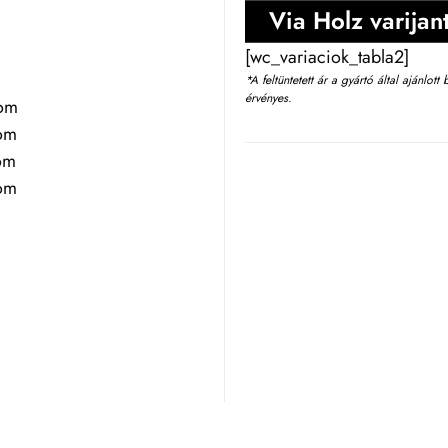
Via Holz varijan
[wc_variaciok_tabla2]
*A feltüntetett ár a gyártó által ajánlot
érvényes.
kom
om
om
om