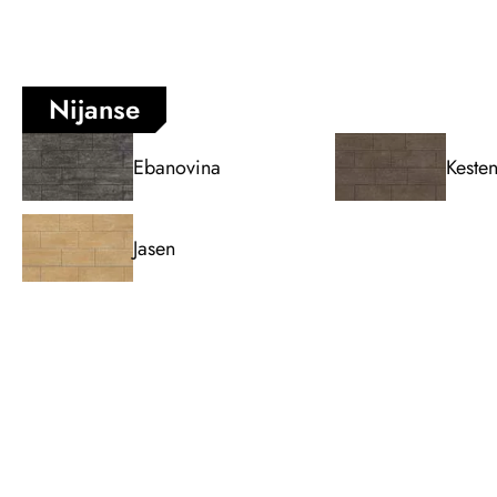
Nijanse
Ebanovina
Keste
Jasen