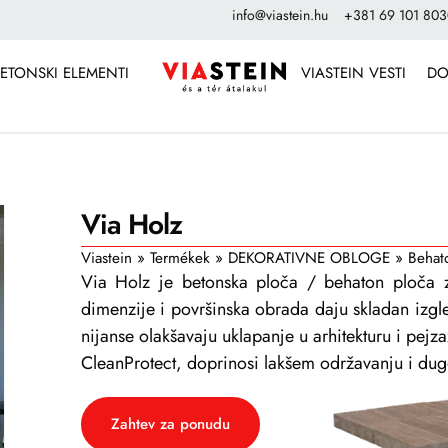
info@viastein.hu
+381 69 101 80
ETONSKI ELEMENTI
VIASTEIN VESTI
DO
Via Holz
Viastein
»
Termékek
»
DEKORATIVNE OBLOGE
»
Behato
Via Holz je betonska ploča / behaton ploča za
dimenzije i površinska obrada daju skladan izg
nijanse olakšavaju uklapanje u arhitekturu i pejza
CleanProtect, doprinosi lakšem održavanju i dug
Zahtev za ponudu