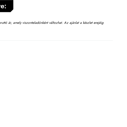
te:
t bruttó ár, amely viszonteladónként változhat. Az ajánlat a készlet erejéig