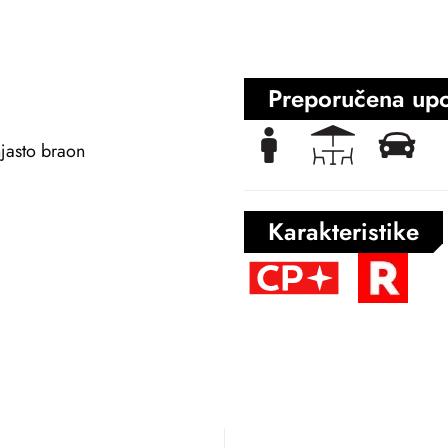
Preporučena up
njasto braon
Karakteristike