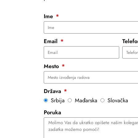
Ime
Email
Telef
Mesto
Država
Srbija
Mađarska
Slovačka
Poruka