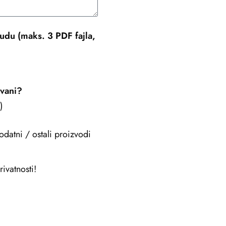
udu (maks. 3 PDF fajla,
ovani?
)
odatni / ostali proizvodi
ivatnosti!