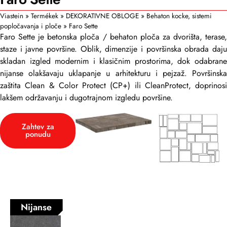
Viastein
»
Termékek
»
DEKORATIVNE OBLOGE
»
Behaton kocke, sistemi
popločavanja i ploče
»
Faro Sette
Faro Sette je betonska ploča / behaton ploča za dvorišta, terase,
staze i javne površine. Oblik, dimenzije i površinska obrada daju
skladan izgled modernim i klasičnim prostorima, dok odabrane
nijanse olakšavaju uklapanje u arhitekturu i pejzaž. Površinska
zaštita Clean & Color Protect (CP+) ili CleanProtect, doprinosi
lakšem održavanju i dugotrajnom izgledu površine.
Zahtev za
ponudu
Nijanse