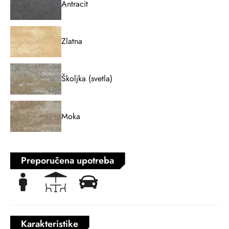
Antracit
Zlatna
Školjka (svetla)
Moka
Preporučena upotreba
Karakteristike