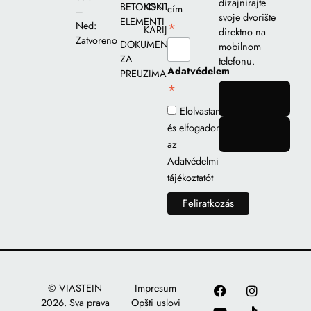
dizajnirajte
BETONSKI
KONTAKT
cím
–
svoje dvorište
ELEMENTI
*
Ned:
KARIJERA
direktno na
Zatvoreno
DOKUMENTI
mobilnom
ZA
telefonu.
Adatvédelem
PREUZIMANJE
*
gomb
Elolvastam
és elfogadom
gomb
az
Adatvédelmi
tájékoztatót
© VIASTEIN
Impresum
2026. Sva prava
Opšti uslovi