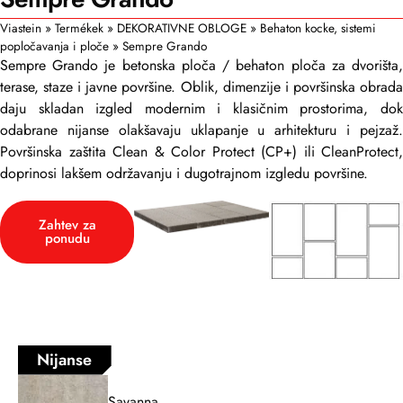
Viastein
»
Termékek
»
DEKORATIVNE OBLOGE
»
Behaton kocke, sistemi
popločavanja i ploče
»
Sempre Grando
Sempre Grando je betonska ploča / behaton ploča za dvorišta,
terase, staze i javne površine. Oblik, dimenzije i površinska obrada
daju skladan izgled modernim i klasičnim prostorima, dok
odabrane nijanse olakšavaju uklapanje u arhitekturu i pejzaž.
Površinska zaštita Clean & Color Protect (CP+) ili CleanProtect,
doprinosi lakšem održavanju i dugotrajnom izgledu površine.
Zahtev za
ponudu
Nijanse
Savanna