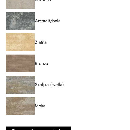
Antracit/bela
Zlatna
Bronza
Školjka (svetla)
Moka