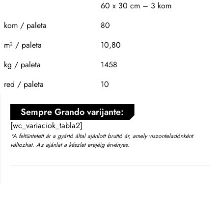
60 x 30 cm – 3 kom
kom / paleta
80
m² / paleta
10,80
kg / paleta
1458
red / paleta
10
Sempre Grando varijante:
[wc_variaciok_tabla2]
*A feltüntetett ár a gyártó által ajánlott bruttó ár, amely viszonteladónként
változhat. Az ajánlat a készlet erejéig érvényes.