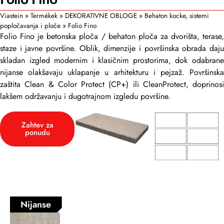
Viastein
»
Termékek
»
DEKORATIVNE OBLOGE
»
Behaton kocke, sistemi
popločavanja i ploče
»
Folio Fino
Folio Fino je betonska ploča / behaton ploča za dvorišta, terase,
staze i javne površine. Oblik, dimenzije i površinska obrada daju
skladan izgled modernim i klasičnim prostorima, dok odabrane
nijanse olakšavaju uklapanje u arhitekturu i pejzaž. Površinska
zaštita Clean & Color Protect (CP+) ili CleanProtect, doprinosi
lakšem održavanju i dugotrajnom izgledu površine.
Zahtev za
ponudu
Nijanse