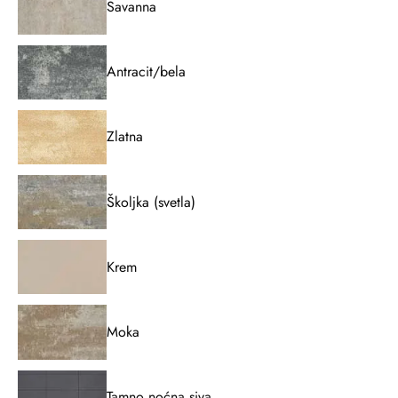
Savanna
Antracit/bela
Zlatna
Školjka (svetla)
Krem
Moka
Tamno noćna siva