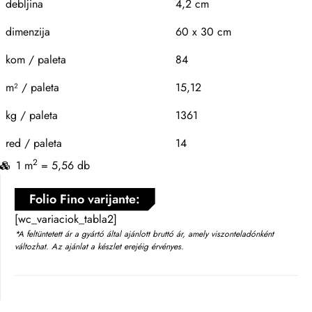
debljina
4,2 cm
dimenzija
60 x 30 cm
kom / paleta
84
m² / paleta
15,12
kg / paleta
1361
red / paleta
14
2
1 m
= 5,56 db
Folio Fino varijante:
[wc_variaciok_tabla2]
*A feltüntetett ár a gyártó által ajánlott bruttó ár, amely viszonteladónként
változhat. Az ajánlat a készlet erejéig érvényes.