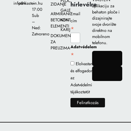
PLOČA
hírlevélre
info@viastein.hu
park
–
ZIDANJE
aplikaciju za
17:00
GALERIJA
behaton ploče i
ARMIRANO-
Email
Sub
dizajnirajte
BETONSKI
KONTAKT
cím
–
svoje dvorište
ELEMENTI
*
Ned:
KARIJERA
direktno na
Zatvoreno
DOKUMENTI
mobilnom
ZA
telefonu.
Adatvédelem
PREUZIMANJE
*
gomb
Elolvastam
és elfogadom
gomb
az
Adatvédelmi
tájékoztatót