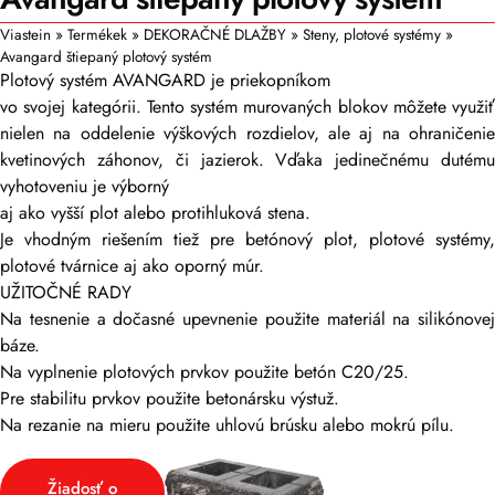
Viastein
»
Termékek
»
DEKORAČNÉ DLAŽBY
»
Steny, plotové systémy
»
Avangard štiepaný plotový systém
Plotový systém AVANGARD je priekopníkom
vo svojej kategórii. Tento systém murovaných blokov môžete využiť
nielen na oddelenie výškových rozdielov, ale aj na ohraničenie
kvetinových záhonov, či jazierok. Vďaka jedinečnému dutému
vyhotoveniu je výborný
aj ako vyšší plot alebo protihluková stena.
Je vhodným riešením tiež pre betónový plot, plotové systémy,
plotové tvárnice aj ako oporný múr.
UŽITOČNÉ RADY
Na tesnenie a dočasné upevnenie použite materiál na silikónovej
báze.
Na vyplnenie plotových prvkov použite betón C20/25.
Pre stabilitu prvkov použite betonársku výstuž.
Na rezanie na mieru použite uhlovú brúsku alebo mokrú pílu.
Žiadosť o