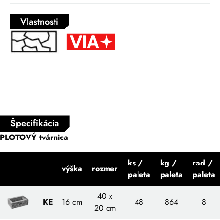
Vlastnosti
Špecifikácia
PLOTOVÝ tvárnica
ks /
kg /
rad /
výška
rozmer
paleta
paleta
paleta
40 x
KE
16 cm
48
864
8
20 cm