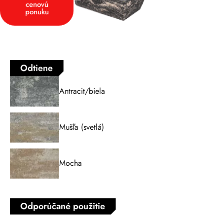
cenovú
ponuku
Odtiene
Antracit/biela
Mušľa (svetlá)
Mocha
Odporúčané použitie