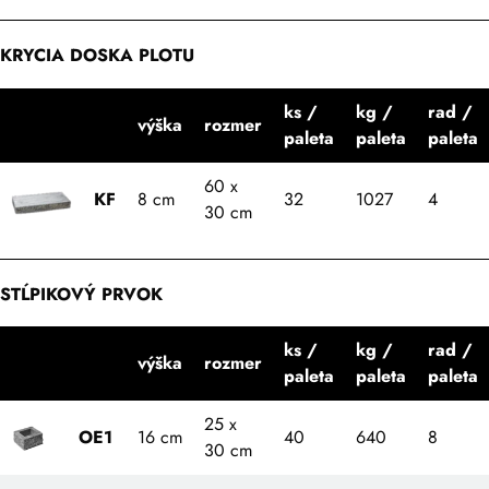
KRYCIA DOSKA PLOTU
ks /
kg /
rad /
výška
rozmer
paleta
paleta
paleta
60 x
KF
8 cm
32
1027
4
30 cm
STĹPIKOVÝ PRVOK
ks /
kg /
rad /
výška
rozmer
paleta
paleta
paleta
25 x
OE1
16 cm
40
640
8
30 cm