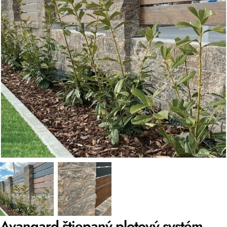
Avangard štiepaný plotový systém