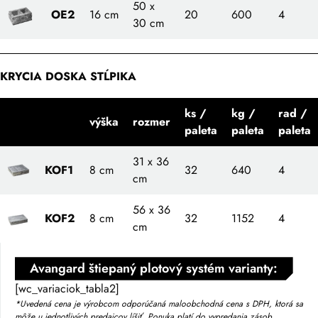
50 x
OE2
16 cm
20
600
4
30 cm
KRYCIA DOSKA STĹPIKA
ks /
kg /
rad /
výška
rozmer
paleta
paleta
paleta
31 x 36
KOF1
8 cm
32
640
4
cm
56 x 36
KOF2
8 cm
32
1152
4
cm
Avangard štiepaný plotový systém varianty:
[wc_variaciok_tabla2]
*Uvedená cena je výrobcom odporúčaná maloobchodná cena s DPH, ktorá sa
môže u jednotlivých predajcov líšiť. Ponuka platí do vypredania zásob.