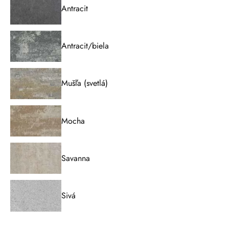
Antracit
Antracit/biela
Mušľa (svetlá)
Mocha
Savanna
Sivá