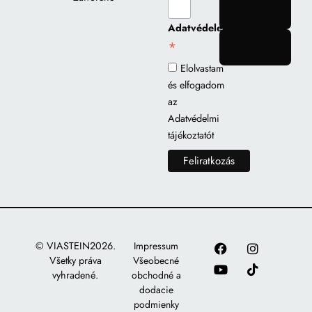
gomb
Adatvédelem
*
gomb
Elolvastam
és elfogadom
az
Adatvédelmi
tájékoztatót
© VIASTEIN2026.
Impressum
Všetky práva
Všeobecné
vyhradené.
obchodné a
dodacie
podmienky