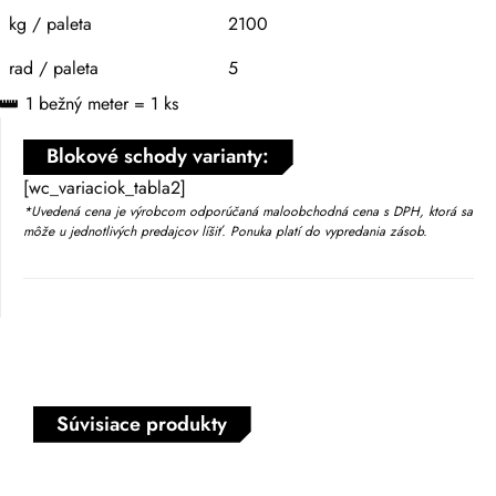
kg / paleta
2100
rad / paleta
5
1 bežný meter = 1 ks
Blokové schody varianty:
[wc_variaciok_tabla2]
*Uvedená cena je výrobcom odporúčaná maloobchodná cena s DPH, ktorá sa
môže u jednotlivých predajcov líšiť. Ponuka platí do vypredania zásob.
Súvisiace produkty