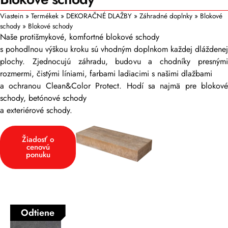
Viastein
»
Termékek
»
DEKORAČNÉ DLAŽBY
»
Záhradné doplnky
»
Blokové
schody
»
Blokové schody
Naše protišmykové, komfortné blokové schody
s pohodlnou výškou kroku sú vhodným doplnkom každej dláždenej
plochy. Zjednocujú záhradu, budovu a chodníky presnými
rozmermi, čistými líniami, farbami ladiacimi s našimi dlažbami
a ochranou Clean&Color Protect. Hodí sa najmä pre blokové
schody, betónové schody
a exteriérové schody.
Žiadosť o
cenovú
ponuku
Odtiene