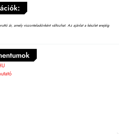
ációk:
t bruttó ár, amely viszonteladónként változhat. Az ajánlat a készlet erejéig
umentumok
 HU
utató