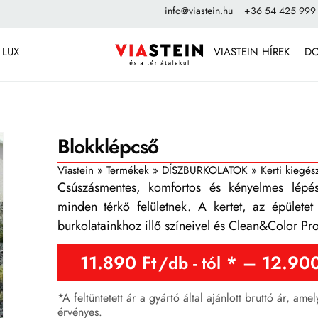
info@viastein.hu
+36 54 425 999
 LUX
VIASTEIN HÍREK
D
Blokklépcső
Viastein
»
Termékek
»
DÍSZBURKOLATOK
»
Kerti kiegés
Csúszásmentes, komfortos és kényelmes lépés
minden térkő felületnek. A kertet, az épületet 
burkolatainkhoz illő színeivel és Clean&Color Pr
11.890
Ft
–
12.90
/db - tól
*A feltüntetett ár a gyártó által ajánlott bruttó ár, ame
érvényes.