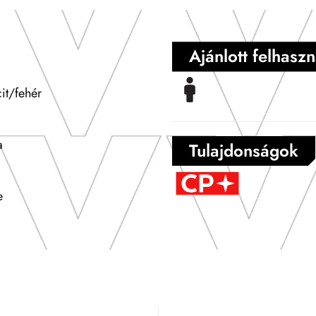
Ajánlott felhaszn
it/fehér
a
Tulajdonságok
e