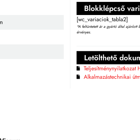
Blokklépcső vari
[wc_variaciok_tabla2]
cm
*A feltüntetett ár a gyártó által ajánlot
érvényes.
Letölthető dok
Teljesítménynyilatkozat
Alkalmazástechnikai útm