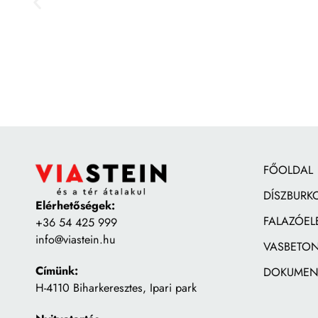
FŐOLDAL
DÍSZBURK
Elérhetőségek:
FALAZÓEL
+36 54 425 999
info@viastein.hu
VASBETON
Címünk:
DOKUMEN
H-4110 Biharkeresztes, Ipari park