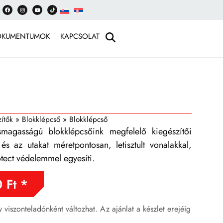
OKUMENTUMOK
KAPCSOLAT
zítők
»
Blokklépcső
»
Blokklépcső
magasságú blokklépcsőink megfelelő kiegészítői
és az utakat méretpontosan, letisztult vonalakkal,
otect védelemmel egyesíti.
0
Ft
ly viszonteladónként változhat. Az ajánlat a készlet erejéig