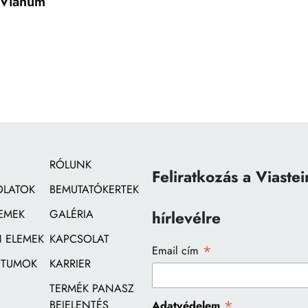
Vianum
RÓLUNK
Feliratkozás a Viastei
OLATOK
BEMUTATÓKERTEK
EMEK
GALÉRIA
hírlevélre
 ELEMEK
KAPCSOLAT
*
Email cím
TUMOK
KARRIER
TERMÉK PANASZ
*
BEJELENTÉS
Adatvédelem