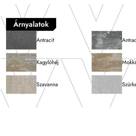
Árnyalatok
Antracit
Antrac
Kagylóhéj
Mokk
Szavanna
Szürk