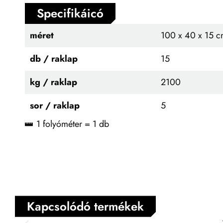
Specifikáicó
méret
100 x 40 x 15 
db / raklap
15
kg / raklap
2100
sor / raklap
5
1 folyóméter = 1 db
Kapcsolódó termékek