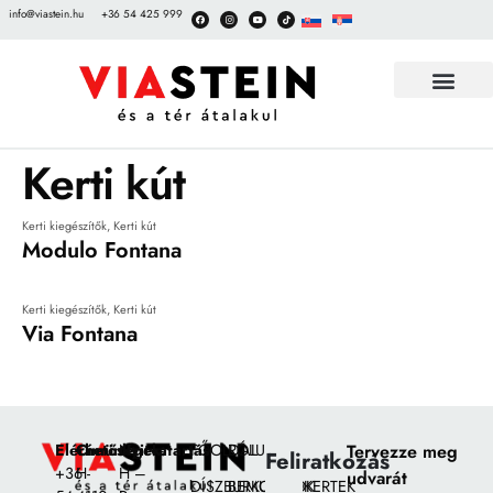
info@viastein.hu
+36 54 425 999
TÉRKŐ BEMUT
Kerti kút
Kerti kiegészítők
,
Kerti kút
Modulo Fontana
Kerti kiegészítők
,
Kerti kút
Via Fontana
Elérhetőségek:
Címünk:
Nyitvatartás
FŐOLDAL
RÓLUNK
Tervezze meg
Feliratkozás
+36
H-
H –
udvarát
DÍSZBURKOLATOK
BEMUTATÓKERTEK