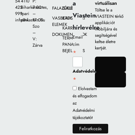
54
4110
P:
a
virtuálisan
425
Biharkeresztes,
7:00
FALAZÓELEMEK
GALÉRIA
Töltse le a
999
Ipari
–
Viastein
VIASTEIN térkő
VASBETON
KAPCSOLAT
info@viastein.hu
park
17:00
applikációt
ELEMEK
hírlevélre
Szo
KARRIER
mobiljára és
–
DOKUMENTUMOK
segítségével
Email
TERMÉK
V:
keltse életre
PANASZ
cím
Zárva
kertjét.
BEJELENTÉS
*
gomb
Adatvédelem
*
gomb
Elolvastam
és elfogadom
az
Adatvédelmi
tájékoztatót