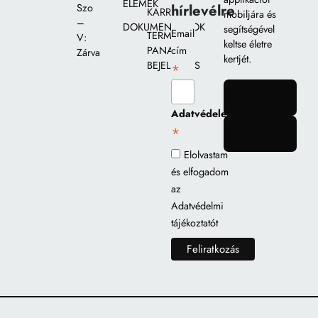
ELEMEK
hírlevélre
Szo
KARRIER
mobiljára és
–
DOKUMENTUMOK
segítségével
Email
TERMÉK
V:
keltse életre
PANASZ
cím
Zárva
kertjét.
BEJELENTÉS
*
gomb
Adatvédelem
*
gomb
Elolvastam
és elfogadom
az
Adatvédelmi
tájékoztatót