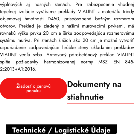
výplňových aj nosných stenách. Pre zabezpečenie vhodnej
tepelnej izolácie vyrábame preklady VIALINT z materiálu triedy
objemovej hmotnosti D450, prispôsobené bežným rozmerom
otvorov. Preklad je zladený s našimi murovacími prvkami, má
rovnakú výšku prvku 20 cm a šírku zodpovedajúcu rozmerovému
systému muriva. Pri stenách širších ako 20 cm je možné vytvoriť
usporiadanie zodpovedajúce hrúbke steny ukladaním prekladov
VIALINT vedľa seba. Armovaný pórobetónový preklad VIALINT
spĺňa požiadavky harmonizovanej normy MSZ EN 845-
2:2013+A1:2016.
Dokumenty na
Žiadosť o cenovú
ponuku
stiahnutie
Technické / Logistické Údaje