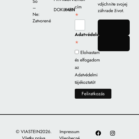
So
vdýchnite svojej
cím
–
DOKUMENTY
KARIÉRA
záhrade život.
*
Ne:
Zatvorené
gomb
Adatvédelem
*
gomb
Elolvastam
és elfogadom
az
Adatvédelmi
tájékoztatót
© VIASTEIN2026.
Impressum
Všetky práva
Všeobecné