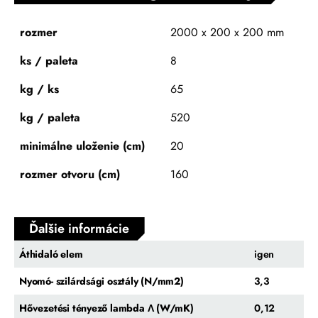
rozmer
2000 x 200 x 200 mm
ks / paleta
8
kg / ks
65
kg / paleta
520
minimálne uloženie (cm)
20
rozmer otvoru (cm)
160
Ďalšie informácie
Áthidaló elem
igen
Nyomó- szilárdsági osztály (N/mm2)
3,3
Hővezetési tényező lambda Λ (W/mK)
0,12