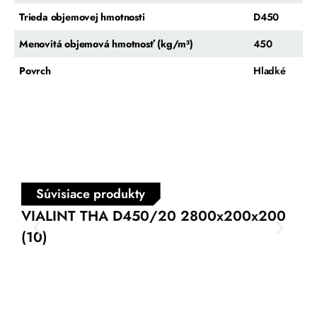
Trieda objemovej hmotnosti
D450
Menovitá objemová hmotnosť (kg/m³)
450
Povrch
Hladké
Súvisiace produkty
VIALINT THA D450/20 2800x200x200
VI
(10)