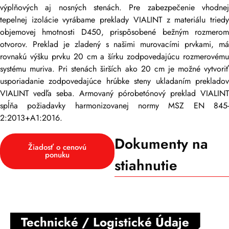
výplňových aj nosných stenách. Pre zabezpečenie vhodnej
tepelnej izolácie vyrábame preklady VIALINT z materiálu triedy
objemovej hmotnosti D450, prispôsobené bežným rozmerom
otvorov. Preklad je zladený s našimi murovacími prvkami, má
rovnakú výšku prvku 20 cm a šírku zodpovedajúcu rozmerovému
systému muriva. Pri stenách širších ako 20 cm je možné vytvoriť
usporiadanie zodpovedajúce hrúbke steny ukladaním prekladov
VIALINT vedľa seba. Armovaný pórobetónový preklad VIALINT
spĺňa požiadavky harmonizovanej normy MSZ EN 845-
2:2013+A1:2016.
Dokumenty na
Žiadosť o cenovú
ponuku
stiahnutie
Technické / Logistické Údaje