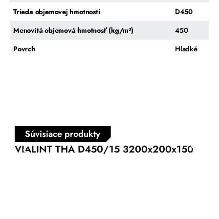
Trieda objemovej hmotnosti
D450
Menovitá objemová hmotnosť (kg/m³)
450
Povrch
Hladké
Súvisiace produkty
VIALINT THA D450/15 3200x200x150
VI