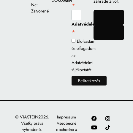
DOKUMENTY
KARIÉRA
záhrade život.
*
Ne:
Zatvorené
gomb
Adatvédelem
*
gomb
Elolvastam
és elfogadom
az
Adatvédelmi
tájékoztatót
© VIASTEIN2026.
Impressum
Všetky práva
Všeobecné
vyhradené.
obchodné a