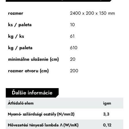
rozmer
2400 x 200 x 150 mm
ks / paleta
10
kg / ks
61
kg / paleta
610
minimálne uloženie (cm)
20
rozmer otvoru (cm)
200
Ďalšie informácie
Áthidaló elem
igen
Nyomó- szilárdsági osztály (N/mm2)
3,3
Hővezetési tényező lambda Λ (W/mK)
0,12