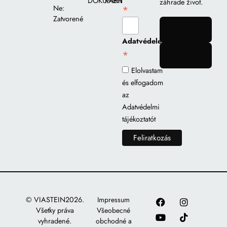
DOKUMENTY
KARIÉRA
záhrade život.
*
Ne:
Zatvorené
gomb
Adatvédelem
*
gomb
Elolvastam
és elfogadom
az
Adatvédelmi
tájékoztatót
© VIASTEIN2026.
Impressum
Všetky práva
Všeobecné
vyhradené.
obchodné a