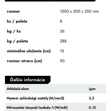
rozmer
1200 x 200 x 200 mm
ks / paleta
8
kg / ks
36
kg / paleta
288
minimálne uloženie (cm)
15
rozmer otvoru (cm)
90
Ďalšie informácie
Áthidaló elem
igen
Nyomó- szilárdsági osztály (N/mm2)
3,3
Hővezetési tényező lambda Λ (W/mK)
0,12