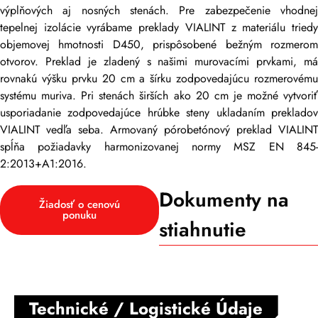
výplňových aj nosných stenách. Pre zabezpečenie vhodnej
tepelnej izolácie vyrábame preklady VIALINT z materiálu triedy
objemovej hmotnosti D450, prispôsobené bežným rozmerom
otvorov. Preklad je zladený s našimi murovacími prvkami, má
rovnakú výšku prvku 20 cm a šírku zodpovedajúcu rozmerovému
systému muriva. Pri stenách širších ako 20 cm je možné vytvoriť
usporiadanie zodpovedajúce hrúbke steny ukladaním prekladov
VIALINT vedľa seba. Armovaný pórobetónový preklad VIALINT
spĺňa požiadavky harmonizovanej normy MSZ EN 845-
2:2013+A1:2016.
Dokumenty na
Žiadosť o cenovú
ponuku
stiahnutie
Technické / Logistické Údaje