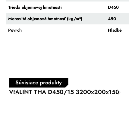
Trieda objemovej hmotnosti
D450
Menovitá objemová hmotnosť (kg/m³)
450
Povrch
Hladké
Súvisiace produkty
VIALINT THA D450/15 3200x200x150
VI